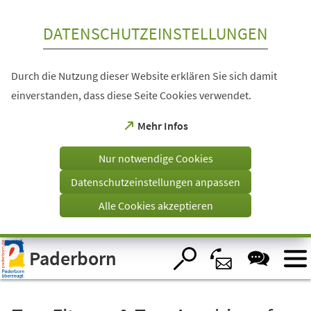
Inhalt anspringen
DATENSCHUTZEINSTELLUNGEN
Durch die Nutzung dieser Website erklären Sie sich damit
einverstanden, dass diese Seite Cookies verwendet.
(Öffnet
Mehr Infos
in
einem
Nur notwendige Cookies
neuen
Tab)
Datenschutzeinstellungen anpassen
Alle Cookies akzeptieren
Visuelle
Paderborn
Assistenzsoftware
öffnen.