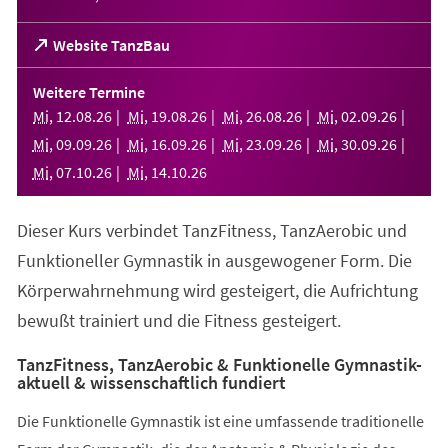
(Öffnet
Website TanzBau
in
einem
Weitere Termine
neuen
Mi
,
12
.
08
.
26
Mi
,
19
.
08
.
26
Mi
,
26
.
08
.
26
Mi
,
02
.
09
.
26
Tab)
Mi
,
09
.
09
.
26
Mi
,
16
.
09
.
26
Mi
,
23
.
09
.
26
Mi
,
30
.
09
.
26
Mi
,
07
.
10
.
26
Mi
,
14
.
10
.
26
Dieser Kurs verbindet TanzFitness, TanzAerobic und
Funktioneller Gymnastik in ausgewogener Form. Die
Körperwahrnehmung wird gesteigert, die Aufrichtung
bewußt trainiert und die Fitness gesteigert.
TanzFitness, TanzAerobic & Funktionelle Gymnastik-
aktuell & wissenschaftlich fundiert
Die Funktionelle Gymnastik ist eine umfassende traditionelle