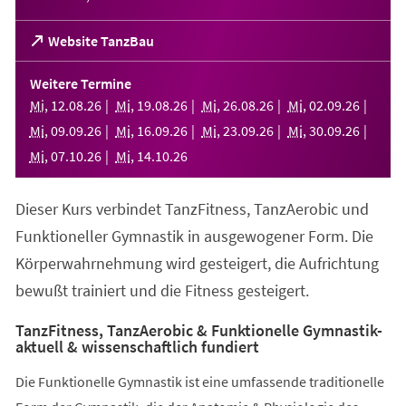
(Öffnet
Website TanzBau
in
einem
Weitere Termine
neuen
Mi
,
12
.
08
.
26
Mi
,
19
.
08
.
26
Mi
,
26
.
08
.
26
Mi
,
02
.
09
.
26
Tab)
Mi
,
09
.
09
.
26
Mi
,
16
.
09
.
26
Mi
,
23
.
09
.
26
Mi
,
30
.
09
.
26
Mi
,
07
.
10
.
26
Mi
,
14
.
10
.
26
Dieser Kurs verbindet TanzFitness, TanzAerobic und
Funktioneller Gymnastik in ausgewogener Form. Die
Körperwahrnehmung wird gesteigert, die Aufrichtung
bewußt trainiert und die Fitness gesteigert.
TanzFitness, TanzAerobic & Funktionelle Gymnastik-
aktuell & wissenschaftlich fundiert
Die Funktionelle Gymnastik ist eine umfassende traditionelle