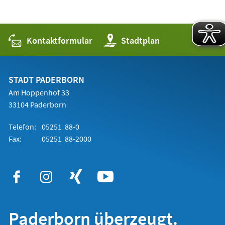
Kontaktformular
(Öffnet
Stadtplan
in
einem
neuen
Tab)
STADT PADERBORN
Am Hoppenhof 33
33104 Paderborn
Telefon:
05251 88-0
Fax:
05251 88-2000
Paderborn überzeugt.