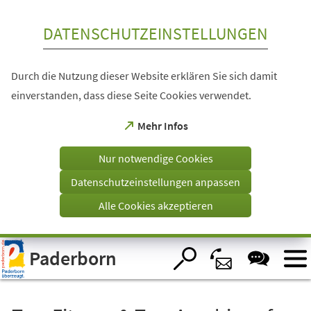
Inhalt anspringen
DATENSCHUTZEINSTELLUNGEN
Durch die Nutzung dieser Website erklären Sie sich damit
einverstanden, dass diese Seite Cookies verwendet.
(Öffnet
Mehr Infos
in
einem
Nur notwendige Cookies
neuen
Tab)
Datenschutzeinstellungen anpassen
Alle Cookies akzeptieren
Visuelle
Paderborn
Assistenzsoftware
öffnen.