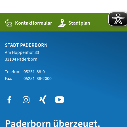
Kontaktformular
(Öffnet
Stadtplan
in
einem
neuen
Tab)
STADT PADERBORN
Am Hoppenhof 33
33104 Paderborn
Telefon:
05251 88-0
Fax:
05251 88-2000
Paderborn überzeugt.