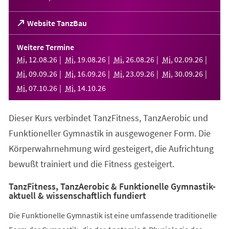
(Öffnet
Website TanzBau
in
einem
Weitere Termine
neuen
Mi
,
12
.
08
.
26
Mi
,
19
.
08
.
26
Mi
,
26
.
08
.
26
Mi
,
02
.
09
.
26
Tab)
Mi
,
09
.
09
.
26
Mi
,
16
.
09
.
26
Mi
,
23
.
09
.
26
Mi
,
30
.
09
.
26
Mi
,
07
.
10
.
26
Mi
,
14
.
10
.
26
Dieser Kurs verbindet TanzFitness, TanzAerobic und
Funktioneller Gymnastik in ausgewogener Form. Die
Körperwahrnehmung wird gesteigert, die Aufrichtung
bewußt trainiert und die Fitness gesteigert.
TanzFitness, TanzAerobic & Funktionelle Gymnastik-
aktuell & wissenschaftlich fundiert
Die Funktionelle Gymnastik ist eine umfassende traditionelle