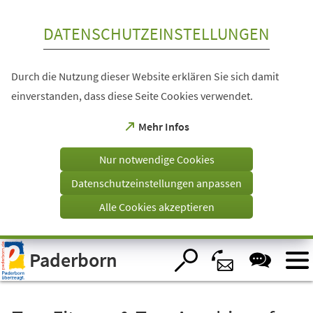
Inhalt anspringen
DATENSCHUTZEINSTELLUNGEN
Durch die Nutzung dieser Website erklären Sie sich damit
einverstanden, dass diese Seite Cookies verwendet.
(Öffnet
Mehr Infos
in
einem
Nur notwendige Cookies
neuen
Tab)
Datenschutzeinstellungen anpassen
Alle Cookies akzeptieren
Visuelle
Paderborn
Assistenzsoftware
öffnen.