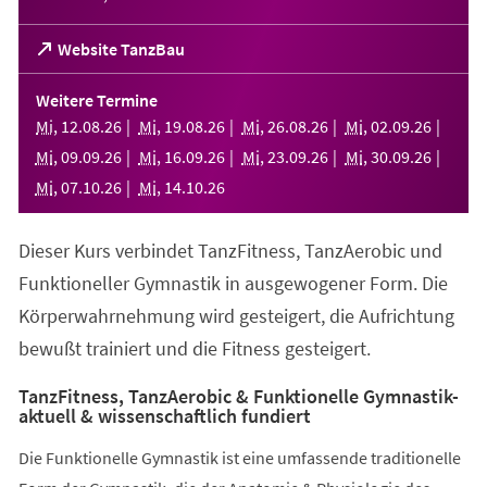
(Öffnet
Website TanzBau
in
einem
Weitere Termine
neuen
Mi
,
12
.
08
.
26
Mi
,
19
.
08
.
26
Mi
,
26
.
08
.
26
Mi
,
02
.
09
.
26
Tab)
Mi
,
09
.
09
.
26
Mi
,
16
.
09
.
26
Mi
,
23
.
09
.
26
Mi
,
30
.
09
.
26
Mi
,
07
.
10
.
26
Mi
,
14
.
10
.
26
Dieser Kurs verbindet TanzFitness, TanzAerobic und
Funktioneller Gymnastik in ausgewogener Form. Die
Körperwahrnehmung wird gesteigert, die Aufrichtung
bewußt trainiert und die Fitness gesteigert.
TanzFitness, TanzAerobic & Funktionelle Gymnastik-
aktuell & wissenschaftlich fundiert
Die Funktionelle Gymnastik ist eine umfassende traditionelle