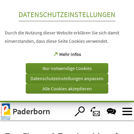
Inhalt anspringen
DATENSCHUTZEINSTELLUNGEN
Durch die Nutzung dieser Website erklären Sie sich damit
einverstanden, dass diese Seite Cookies verwendet.
(Öffnet
Mehr Infos
in
einem
Nur notwendige Cookies
neuen
Tab)
Datenschutzeinstellungen anpassen
Alle Cookies akzeptieren
Visuelle
Paderborn
Assistenzsoftware
öffnen.