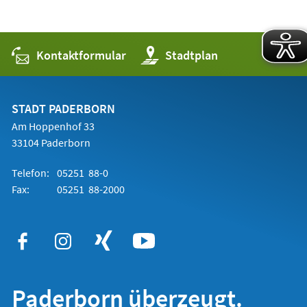
Kontaktformular
(Öffnet
Stadtplan
in
einem
neuen
Tab)
STADT PADERBORN
Am Hoppenhof 33
33104 Paderborn
Telefon:
05251 88-0
Fax:
05251 88-2000
Paderborn überzeugt.