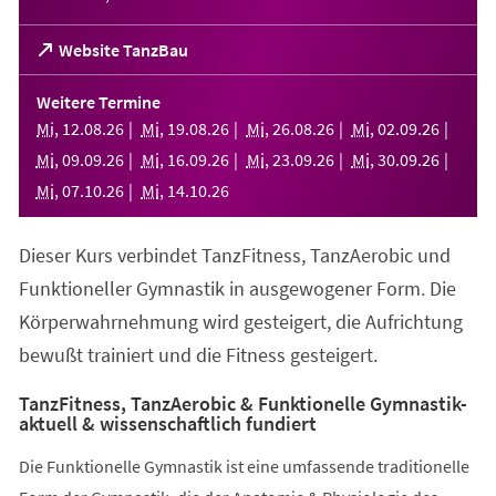
(Öffnet
Website TanzBau
in
einem
Weitere Termine
neuen
Mi
,
12
.
08
.
26
Mi
,
19
.
08
.
26
Mi
,
26
.
08
.
26
Mi
,
02
.
09
.
26
Tab)
Mi
,
09
.
09
.
26
Mi
,
16
.
09
.
26
Mi
,
23
.
09
.
26
Mi
,
30
.
09
.
26
Mi
,
07
.
10
.
26
Mi
,
14
.
10
.
26
Dieser Kurs verbindet TanzFitness, TanzAerobic und
Funktioneller Gymnastik in ausgewogener Form. Die
Körperwahrnehmung wird gesteigert, die Aufrichtung
bewußt trainiert und die Fitness gesteigert.
TanzFitness, TanzAerobic & Funktionelle Gymnastik-
aktuell & wissenschaftlich fundiert
Die Funktionelle Gymnastik ist eine umfassende traditionelle