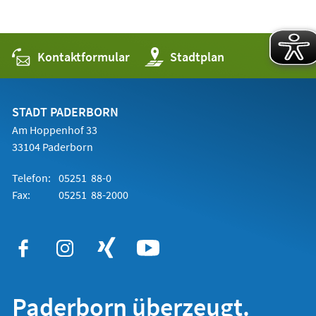
Kontaktformular
(Öffnet
Stadtplan
in
einem
neuen
Tab)
STADT PADERBORN
Am Hoppenhof 33
33104 Paderborn
Telefon:
05251 88-0
Fax:
05251 88-2000
Paderborn überzeugt.