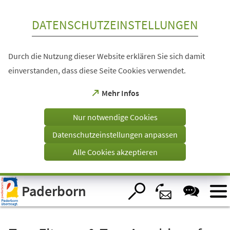
Inhalt anspringen
DATENSCHUTZEINSTELLUNGEN
Durch die Nutzung dieser Website erklären Sie sich damit
einverstanden, dass diese Seite Cookies verwendet.
(Öffnet
Mehr Infos
in
einem
Nur notwendige Cookies
neuen
Tab)
Datenschutzeinstellungen anpassen
Alle Cookies akzeptieren
Visuelle
Paderborn
Assistenzsoftware
öffnen.