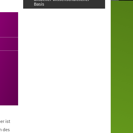
Basis
er ist
n des