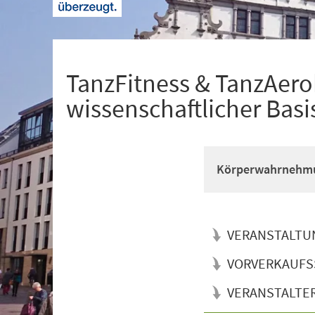
+
1
TanzFitness & TanzAerob
wissenschaftlicher Basi
Körperwahrnehmun
VERANSTALTU
VORVERKAUFS
VERANSTALTE