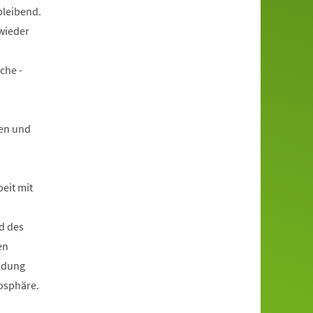
bleibend.
wieder
che -
en und
beit mit
d des
en
ildung
mosphäre.