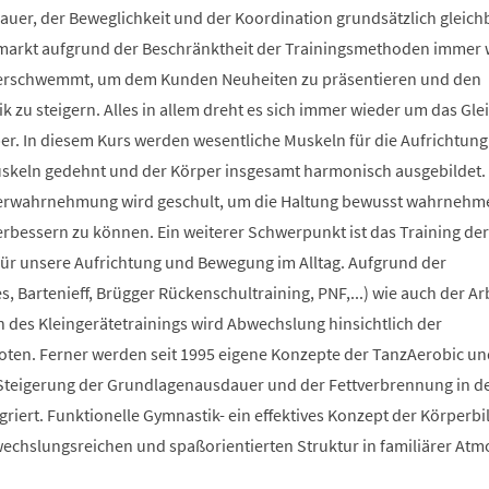
auer, der Beweglichkeit und der Koordination grundsätzlich gleich
smarkt aufgrund der Beschränktheit der Trainingsmethoden immer 
berschwemmt, um dem Kunden Neuheiten zu präsentieren und den
 zu steigern. Alles in allem dreht es sich immer wieder um das Glei
r. In diesem Kurs werden wesentliche Muskeln für die Aufrichtung
Muskeln gedehnt und der Körper insgesamt harmonisch ausgebildet.
erwahrnehmung wird geschult, um die Haltung bewusst wahrnehm
verbessern zu können. Ein weiterer Schwerpunkt ist das Training der
 für unsere Aufrichtung und Bewegung im Alltag. Aufgrund der
s, Bartenieff, Brügger Rückenschultraining, PNF,...) wie auch der Ar
des Kleingerätetrainings wird Abwechslung hinsichtlich der
en. Ferner werden seit 1995 eigene Konzepte der TanzAerobic un
Steigerung der Grundlagenausdauer und der Fettverbrennung in d
griert. Funktionelle Gymnastik- ein effektives Konzept der Körperb
bwechslungsreichen und spaßorientierten Struktur in familiärer At