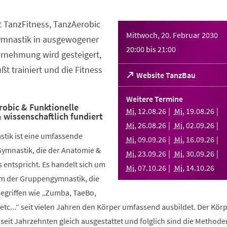
t TanzFitness, TanzAerobic
Mittwoch, 20. Februar 2030
ymnastik in ausgewogener
20:00
bis
21:00
rnehmung wird gesteigert,
t trainiert und die Fitness
(Öffnet
Website TanzBau
in
einem
Weitere Termine
neuen
robic & Funktionelle
Mi
,
12
.
08
.
26
Mi
,
19
.
08
.
26
 wissenschaftlich fundiert
Tab)
Mi
,
26
.
08
.
26
Mi
,
02
.
09
.
26
stik ist eine umfassende
Mi
,
09
.
09
.
26
Mi
,
16
.
09
.
26
Gymnastik, die der Anatomie &
Mi
,
23
.
09
.
26
Mi
,
30
.
09
.
26
 entspricht. Es handelt sich um
Mi
,
07
.
10
.
26
Mi
,
14
.
10
.
26
rm der Gruppengymnastik, die
griffen wie „Zumba, TaeBo,
etc...“ seit vielen Jahren den Körper umfassend ausbildet. Der Körp
seit Jahrzehnten gleich ausgestattet und folglich sind die Methode