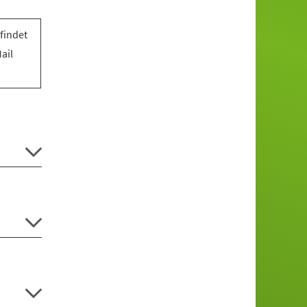
findet
ail