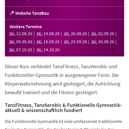
(Öffnet
Website TanzBau
in
einem
Weitere Termine
neuen
Mi
,
12
.
08
.
26
Mi
,
19
.
08
.
26
Mi
,
26
.
08
.
26
Mi
,
02
.
09
.
26
Tab)
Mi
,
09
.
09
.
26
Mi
,
16
.
09
.
26
Mi
,
23
.
09
.
26
Mi
,
30
.
09
.
26
Mi
,
07
.
10
.
26
Mi
,
14
.
10
.
26
Dieser Kurs verbindet TanzFitness, TanzAerobic und
Funktioneller Gymnastik in ausgewogener Form. Die
Körperwahrnehmung wird gesteigert, die Aufrichtung
bewußt trainiert und die Fitness gesteigert.
TanzFitness, TanzAerobic & Funktionelle Gymnastik-
aktuell & wissenschaftlich fundiert
Die Funktionelle Gymnastik ist eine umfassende traditionelle