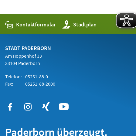
Kontaktformular
(Öffnet
Stadtplan
in
einem
neuen
Tab)
STADT PADERBORN
Am Hoppenhof 33
33104 Paderborn
Telefon:
05251 88-0
Fax:
05251 88-2000
Paderborn überzeugt.