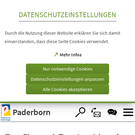
Inhalt anspringen
DATENSCHUTZEINSTELLUNGEN
Durch die Nutzung dieser Website erklären Sie sich damit
einverstanden, dass diese Seite Cookies verwendet.
(Öffnet
Mehr Infos
in
einem
Nur notwendige Cookies
neuen
Tab)
Datenschutzeinstellungen anpassen
Alle Cookies akzeptieren
Visuelle
Paderborn
Assistenzsoftware
öffnen.