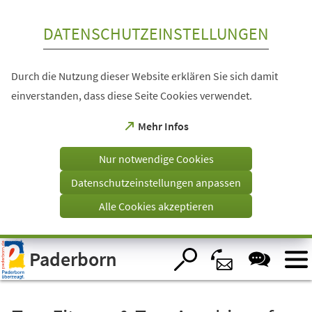
Inhalt anspringen
DATENSCHUTZEINSTELLUNGEN
Durch die Nutzung dieser Website erklären Sie sich damit
einverstanden, dass diese Seite Cookies verwendet.
(Öffnet
Mehr Infos
in
einem
Nur notwendige Cookies
neuen
Tab)
Datenschutzeinstellungen anpassen
Alle Cookies akzeptieren
Visuelle
Paderborn
Assistenzsoftware
öffnen.