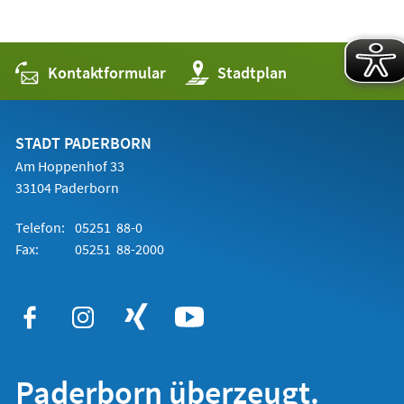
Kontaktformular
(Öffnet
Stadtplan
in
einem
neuen
Tab)
STADT PADERBORN
Am Hoppenhof 33
33104 Paderborn
Telefon:
05251 88-0
Fax:
05251 88-2000
Paderborn überzeugt.