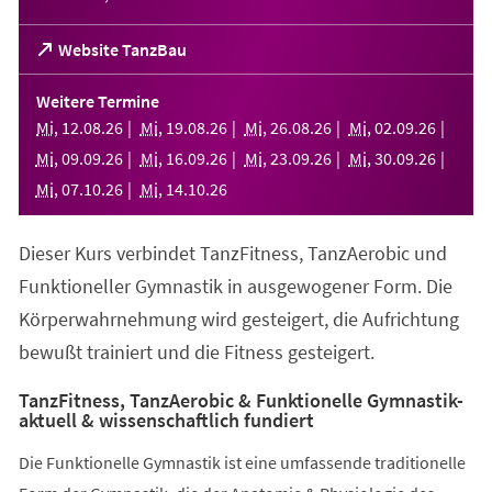
(Öffnet
Website TanzBau
in
einem
Weitere Termine
neuen
Mi
,
12
.
08
.
26
Mi
,
19
.
08
.
26
Mi
,
26
.
08
.
26
Mi
,
02
.
09
.
26
Tab)
Mi
,
09
.
09
.
26
Mi
,
16
.
09
.
26
Mi
,
23
.
09
.
26
Mi
,
30
.
09
.
26
Mi
,
07
.
10
.
26
Mi
,
14
.
10
.
26
Dieser Kurs verbindet TanzFitness, TanzAerobic und
Funktioneller Gymnastik in ausgewogener Form. Die
Körperwahrnehmung wird gesteigert, die Aufrichtung
bewußt trainiert und die Fitness gesteigert.
TanzFitness, TanzAerobic & Funktionelle Gymnastik-
aktuell & wissenschaftlich fundiert
Die Funktionelle Gymnastik ist eine umfassende traditionelle