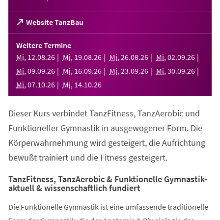
(Öffnet
Website TanzBau
in
einem
Weitere Termine
neuen
Mi
,
12
.
08
.
26
Mi
,
19
.
08
.
26
Mi
,
26
.
08
.
26
Mi
,
02
.
09
.
26
Tab)
Mi
,
09
.
09
.
26
Mi
,
16
.
09
.
26
Mi
,
23
.
09
.
26
Mi
,
30
.
09
.
26
Mi
,
07
.
10
.
26
Mi
,
14
.
10
.
26
Dieser Kurs verbindet TanzFitness, TanzAerobic und
Funktioneller Gymnastik in ausgewogener Form. Die
Körperwahrnehmung wird gesteigert, die Aufrichtung
bewußt trainiert und die Fitness gesteigert.
TanzFitness, TanzAerobic & Funktionelle Gymnastik-
aktuell & wissenschaftlich fundiert
Die Funktionelle Gymnastik ist eine umfassende traditionelle