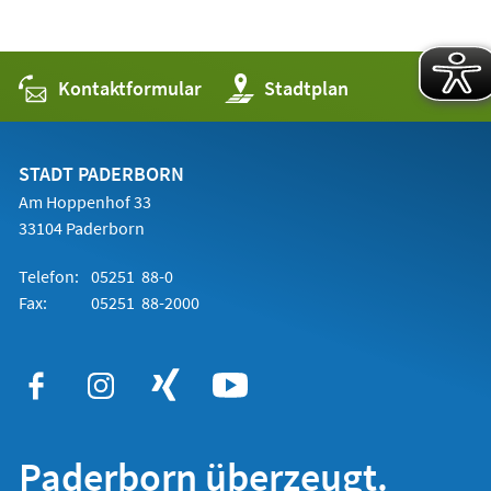
Kontaktformular
(Öffnet
Stadtplan
in
einem
neuen
Tab)
STADT PADERBORN
Am Hoppenhof 33
33104 Paderborn
Telefon:
05251 88-0
Fax:
05251 88-2000
Paderborn überzeugt.