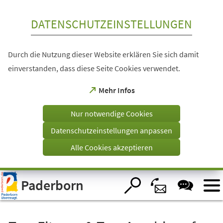
Inhalt anspringen
DATENSCHUTZEINSTELLUNGEN
Durch die Nutzung dieser Website erklären Sie sich damit
einverstanden, dass diese Seite Cookies verwendet.
(Öffnet
Mehr Infos
in
einem
Nur notwendige Cookies
neuen
Tab)
Datenschutzeinstellungen anpassen
Alle Cookies akzeptieren
Visuelle
Paderborn
Assistenzsoftware
öffnen.