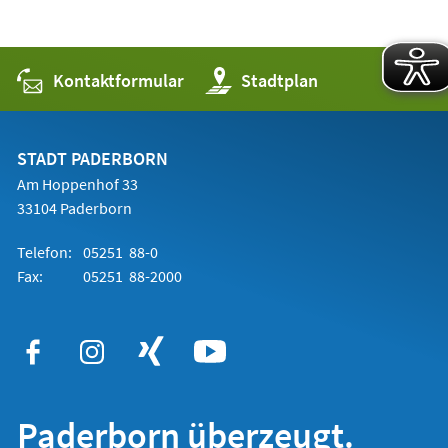
Kontaktformular
(Öffnet
Stadtplan
in
einem
neuen
Tab)
STADT PADERBORN
Am Hoppenhof 33
33104 Paderborn
Telefon:
05251 88-0
Fax:
05251 88-2000
Paderborn überzeugt.