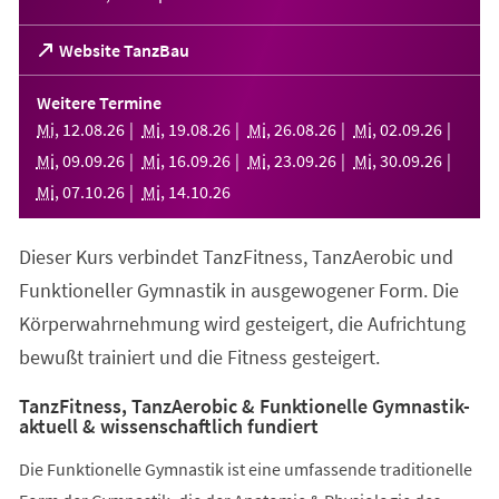
(Öffnet
Website TanzBau
in
einem
Weitere Termine
neuen
Mi
,
12
.
08
.
26
Mi
,
19
.
08
.
26
Mi
,
26
.
08
.
26
Mi
,
02
.
09
.
26
Tab)
Mi
,
09
.
09
.
26
Mi
,
16
.
09
.
26
Mi
,
23
.
09
.
26
Mi
,
30
.
09
.
26
Mi
,
07
.
10
.
26
Mi
,
14
.
10
.
26
Dieser Kurs verbindet TanzFitness, TanzAerobic und
Funktioneller Gymnastik in ausgewogener Form. Die
Körperwahrnehmung wird gesteigert, die Aufrichtung
bewußt trainiert und die Fitness gesteigert.
TanzFitness, TanzAerobic & Funktionelle Gymnastik-
aktuell & wissenschaftlich fundiert
Die Funktionelle Gymnastik ist eine umfassende traditionelle