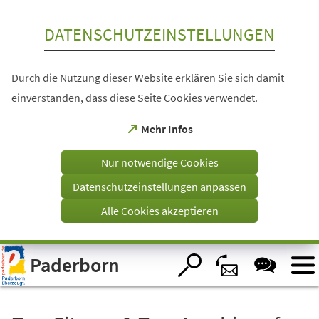
Inhalt anspringen
DATENSCHUTZEINSTELLUNGEN
Durch die Nutzung dieser Website erklären Sie sich damit
einverstanden, dass diese Seite Cookies verwendet.
(Öffnet
Mehr Infos
in
einem
Nur notwendige Cookies
neuen
Tab)
Datenschutzeinstellungen anpassen
Alle Cookies akzeptieren
Visuelle
Paderborn
Assistenzsoftware
öffnen.