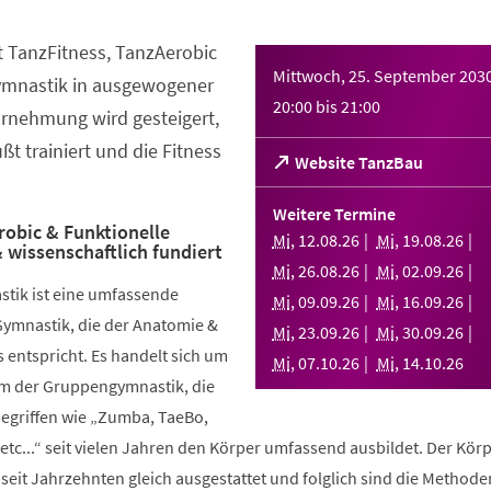
t TanzFitness, TanzAerobic
Mittwoch, 25. September 203
ymnastik in ausgewogener
20:00
bis
21:00
rnehmung wird gesteigert,
t trainiert und die Fitness
(Öffnet
Website TanzBau
in
einem
Weitere Termine
neuen
robic & Funktionelle
Mi
,
12
.
08
.
26
Mi
,
19
.
08
.
26
 wissenschaftlich fundiert
Tab)
Mi
,
26
.
08
.
26
Mi
,
02
.
09
.
26
stik ist eine umfassende
Mi
,
09
.
09
.
26
Mi
,
16
.
09
.
26
Gymnastik, die der Anatomie &
Mi
,
23
.
09
.
26
Mi
,
30
.
09
.
26
 entspricht. Es handelt sich um
Mi
,
07
.
10
.
26
Mi
,
14
.
10
.
26
rm der Gruppengymnastik, die
griffen wie „Zumba, TaeBo,
etc...“ seit vielen Jahren den Körper umfassend ausbildet. Der Körp
seit Jahrzehnten gleich ausgestattet und folglich sind die Methode