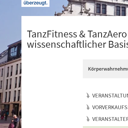
+
1
TanzFitness & TanzAerob
wissenschaftlicher Basi
Körperwahrnehmun
VERANSTALTU
VORVERKAUFS
VERANSTALTE