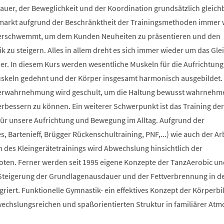
auer, der Beweglichkeit und der Koordination grundsätzlich gleich
smarkt aufgrund der Beschränktheit der Trainingsmethoden immer 
berschwemmt, um dem Kunden Neuheiten zu präsentieren und den
 zu steigern. Alles in allem dreht es sich immer wieder um das Glei
r. In diesem Kurs werden wesentliche Muskeln für die Aufrichtung
Muskeln gedehnt und der Körper insgesamt harmonisch ausgebildet.
erwahrnehmung wird geschult, um die Haltung bewusst wahrnehm
verbessern zu können. Ein weiterer Schwerpunkt ist das Training der
 für unsere Aufrichtung und Bewegung im Alltag. Aufgrund der
s, Bartenieff, Brügger Rückenschultraining, PNF,...) wie auch der Ar
des Kleingerätetrainings wird Abwechslung hinsichtlich der
en. Ferner werden seit 1995 eigene Konzepte der TanzAerobic un
Steigerung der Grundlagenausdauer und der Fettverbrennung in d
griert. Funktionelle Gymnastik- ein effektives Konzept der Körperb
bwechslungsreichen und spaßorientierten Struktur in familiärer At