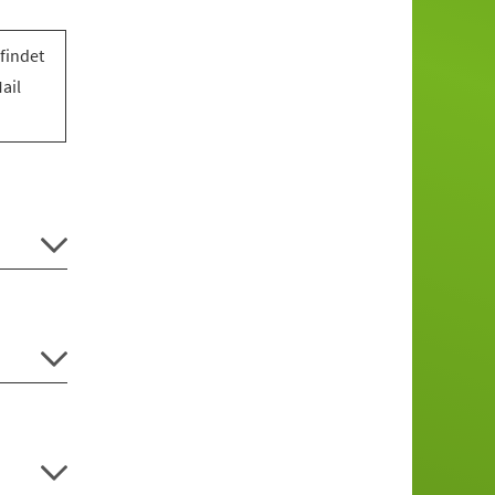
findet
ail