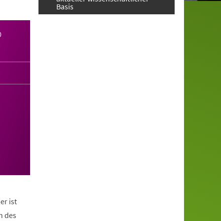
Basis
0
er ist
n des