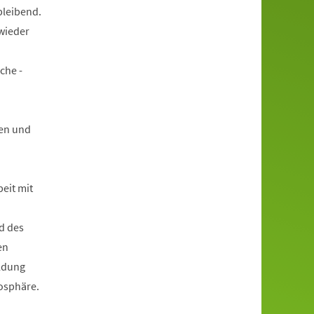
bleibend.
wieder
che -
en und
beit mit
d des
en
ildung
mosphäre.