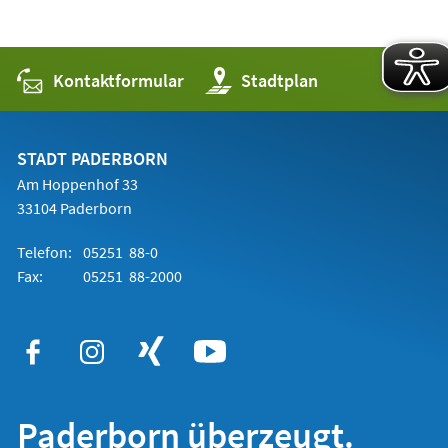
Kontaktformular
(Öffnet
Stadtplan
in
einem
neuen
Tab)
STADT PADERBORN
Am Hoppenhof 33
33104 Paderborn
Telefon:
05251 88-0
Fax:
05251 88-2000
Paderborn überzeugt.