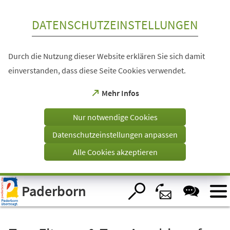
Inhalt anspringen
DATENSCHUTZEINSTELLUNGEN
Durch die Nutzung dieser Website erklären Sie sich damit
einverstanden, dass diese Seite Cookies verwendet.
(Öffnet
Mehr Infos
in
einem
Nur notwendige Cookies
neuen
Tab)
Datenschutzeinstellungen anpassen
Alle Cookies akzeptieren
Visuelle
Paderborn
Assistenzsoftware
öffnen.