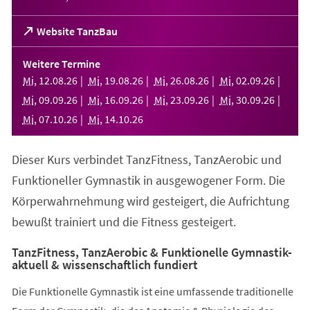
(Öffnet
Website TanzBau
in
einem
Weitere Termine
neuen
Mi
,
12
.
08
.
26
Mi
,
19
.
08
.
26
Mi
,
26
.
08
.
26
Mi
,
02
.
09
.
26
Tab)
Mi
,
09
.
09
.
26
Mi
,
16
.
09
.
26
Mi
,
23
.
09
.
26
Mi
,
30
.
09
.
26
Mi
,
07
.
10
.
26
Mi
,
14
.
10
.
26
Dieser Kurs verbindet TanzFitness, TanzAerobic und
Funktioneller Gymnastik in ausgewogener Form. Die
Körperwahrnehmung wird gesteigert, die Aufrichtung
bewußt trainiert und die Fitness gesteigert.
TanzFitness, TanzAerobic & Funktionelle Gymnastik-
aktuell & wissenschaftlich fundiert
Die Funktionelle Gymnastik ist eine umfassende traditionelle