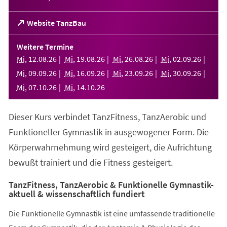
(Öffnet
Website TanzBau
in
einem
Weitere Termine
neuen
Mi
,
12
.
08
.
26
Mi
,
19
.
08
.
26
Mi
,
26
.
08
.
26
Mi
,
02
.
09
.
26
Tab)
Mi
,
09
.
09
.
26
Mi
,
16
.
09
.
26
Mi
,
23
.
09
.
26
Mi
,
30
.
09
.
26
Mi
,
07
.
10
.
26
Mi
,
14
.
10
.
26
Dieser Kurs verbindet TanzFitness, TanzAerobic und
Funktioneller Gymnastik in ausgewogener Form. Die
Körperwahrnehmung wird gesteigert, die Aufrichtung
bewußt trainiert und die Fitness gesteigert.
TanzFitness, TanzAerobic & Funktionelle Gymnastik-
aktuell & wissenschaftlich fundiert
Die Funktionelle Gymnastik ist eine umfassende traditionelle