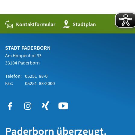
Kontaktformular
(Öffnet
Stadtplan
in
einem
neuen
Tab)
STADT PADERBORN
Am Hoppenhof 33
33104 Paderborn
Telefon:
05251 88-0
Fax:
05251 88-2000
Paderborn überzeugt.