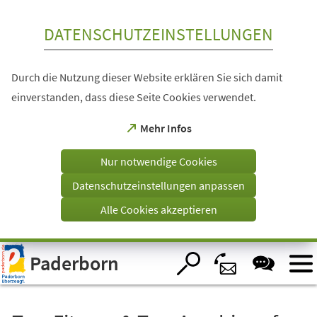
Inhalt anspringen
DATENSCHUTZEINSTELLUNGEN
Durch die Nutzung dieser Website erklären Sie sich damit
einverstanden, dass diese Seite Cookies verwendet.
(Öffnet
Mehr Infos
in
einem
Nur notwendige Cookies
neuen
Tab)
Datenschutzeinstellungen anpassen
Alle Cookies akzeptieren
Visuelle
Paderborn
Assistenzsoftware
öffnen.