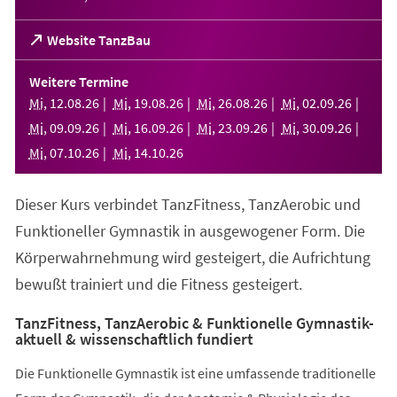
(Öffnet
Website TanzBau
in
einem
Weitere Termine
neuen
Mi
,
12
.
08
.
26
Mi
,
19
.
08
.
26
Mi
,
26
.
08
.
26
Mi
,
02
.
09
.
26
Tab)
Mi
,
09
.
09
.
26
Mi
,
16
.
09
.
26
Mi
,
23
.
09
.
26
Mi
,
30
.
09
.
26
Mi
,
07
.
10
.
26
Mi
,
14
.
10
.
26
Dieser Kurs verbindet TanzFitness, TanzAerobic und
Funktioneller Gymnastik in ausgewogener Form. Die
Körperwahrnehmung wird gesteigert, die Aufrichtung
bewußt trainiert und die Fitness gesteigert.
TanzFitness, TanzAerobic & Funktionelle Gymnastik-
aktuell & wissenschaftlich fundiert
Die Funktionelle Gymnastik ist eine umfassende traditionelle