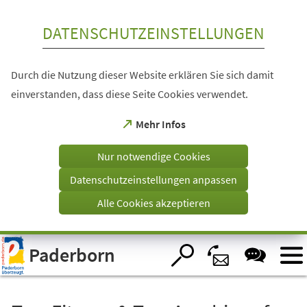
Inhalt anspringen
DATENSCHUTZEINSTELLUNGEN
Durch die Nutzung dieser Website erklären Sie sich damit
einverstanden, dass diese Seite Cookies verwendet.
(Öffnet
Mehr Infos
in
einem
Nur notwendige Cookies
neuen
Tab)
Datenschutzeinstellungen anpassen
Alle Cookies akzeptieren
Visuelle
Paderborn
Assistenzsoftware
öffnen.