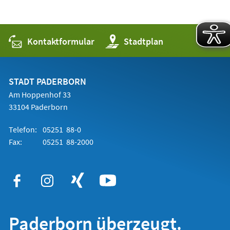
Kontaktformular
(Öffnet
Stadtplan
in
einem
neuen
Tab)
STADT PADERBORN
Am Hoppenhof 33
33104 Paderborn
Telefon:
05251 88-0
Fax:
05251 88-2000
Paderborn überzeugt.