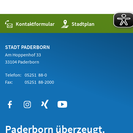
Kontaktformular
(Öffnet
Stadtplan
in
einem
neuen
Tab)
STADT PADERBORN
Am Hoppenhof 33
33104 Paderborn
Telefon:
05251 88-0
Fax:
05251 88-2000
Paderborn überzeugt.