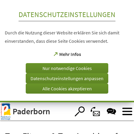
Inhalt anspringen
DATENSCHUTZEINSTELLUNGEN
Durch die Nutzung dieser Website erklären Sie sich damit
einverstanden, dass diese Seite Cookies verwendet.
(Öffnet
Mehr Infos
in
einem
Nur notwendige Cookies
neuen
Tab)
Datenschutzeinstellungen anpassen
Alle Cookies akzeptieren
Visuelle
Paderborn
Assistenzsoftware
öffnen.