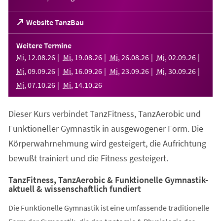
(Öffnet
Website TanzBau
in
einem
Weitere Termine
neuen
Mi
,
12
.
08
.
26
Mi
,
19
.
08
.
26
Mi
,
26
.
08
.
26
Mi
,
02
.
09
.
26
Tab)
Mi
,
09
.
09
.
26
Mi
,
16
.
09
.
26
Mi
,
23
.
09
.
26
Mi
,
30
.
09
.
26
Mi
,
07
.
10
.
26
Mi
,
14
.
10
.
26
Dieser Kurs verbindet TanzFitness, TanzAerobic und
Funktioneller Gymnastik in ausgewogener Form. Die
Körperwahrnehmung wird gesteigert, die Aufrichtung
bewußt trainiert und die Fitness gesteigert.
TanzFitness, TanzAerobic & Funktionelle Gymnastik-
aktuell & wissenschaftlich fundiert
Die Funktionelle Gymnastik ist eine umfassende traditionelle