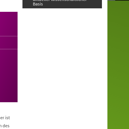
Basis
er ist
n des