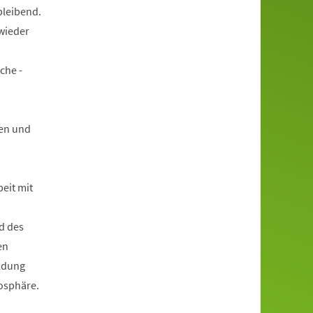
bleibend.
wieder
che -
en und
beit mit
d des
en
ildung
mosphäre.