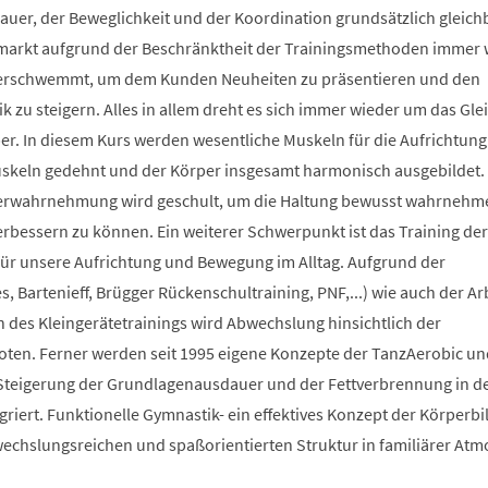
auer, der Beweglichkeit und der Koordination grundsätzlich gleich
smarkt aufgrund der Beschränktheit der Trainingsmethoden immer 
berschwemmt, um dem Kunden Neuheiten zu präsentieren und den
 zu steigern. Alles in allem dreht es sich immer wieder um das Glei
r. In diesem Kurs werden wesentliche Muskeln für die Aufrichtung
Muskeln gedehnt und der Körper insgesamt harmonisch ausgebildet.
erwahrnehmung wird geschult, um die Haltung bewusst wahrnehm
verbessern zu können. Ein weiterer Schwerpunkt ist das Training der
 für unsere Aufrichtung und Bewegung im Alltag. Aufgrund der
s, Bartenieff, Brügger Rückenschultraining, PNF,...) wie auch der Ar
des Kleingerätetrainings wird Abwechslung hinsichtlich der
en. Ferner werden seit 1995 eigene Konzepte der TanzAerobic un
Steigerung der Grundlagenausdauer und der Fettverbrennung in d
griert. Funktionelle Gymnastik- ein effektives Konzept der Körperb
bwechslungsreichen und spaßorientierten Struktur in familiärer At