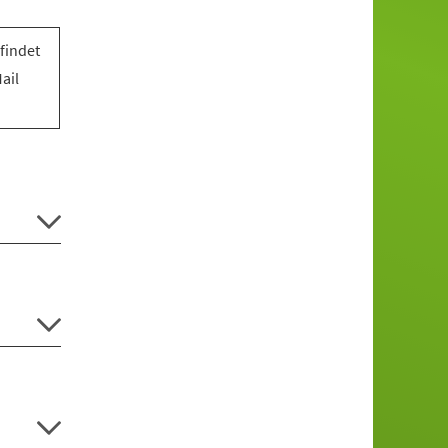
findet
ail