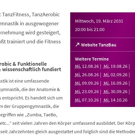
t TanzFitness, TanzAerobic
Mittwoch, 19. März 2031
ymnastik in ausgewogener
20:00
bis
21:00
rnehmung wird gesteigert,
t trainiert und die Fitness
(Öffnet
Website TanzBau
in
einem
Weitere Termine
neuen
robic & Funktionelle
Mi
,
12
.
08
.
26
Mi
,
19
.
08
.
26
 wissenschaftlich fundiert
Tab)
Mi
,
26
.
08
.
26
Mi
,
02
.
09
.
26
stik ist eine umfassende
Mi
,
09
.
09
.
26
Mi
,
16
.
09
.
26
Gymnastik, die der Anatomie &
Mi
,
23
.
09
.
26
Mi
,
30
.
09
.
26
 entspricht. Es handelt sich um
Mi
,
07
.
10
.
26
Mi
,
14
.
10
.
26
rm der Gruppengymnastik, die
griffen wie „Zumba, TaeBo,
etc...“ seit vielen Jahren den Körper umfassend ausbildet. Der Körp
seit Jahrzehnten gleich ausgestattet und folglich sind die Methode