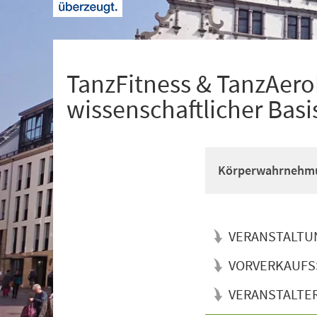
+
1
TanzFitness & TanzAerob
wissenschaftlicher Basi
Körperwahrnehmun
VERANSTALTU
VORVERKAUFS
VERANSTALTE