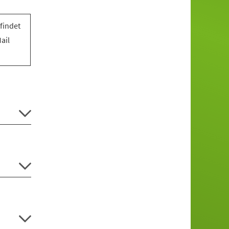
findet
ail