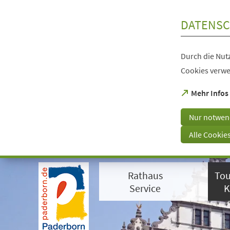
Inhalt anspringen
DATENSC
Durch die Nutz
Cookies verwe
(Öffnet
Mehr Infos
in
einem
Nur notwen
neuen
Tab)
Alle Cookie
Visuelle
Assistenzsoftware
Rathaus
Tou
öffnen.
Mit
Service
K
der
Tastatur
erreichbar
über
ALT