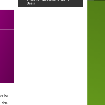
Basis
er ist
n des