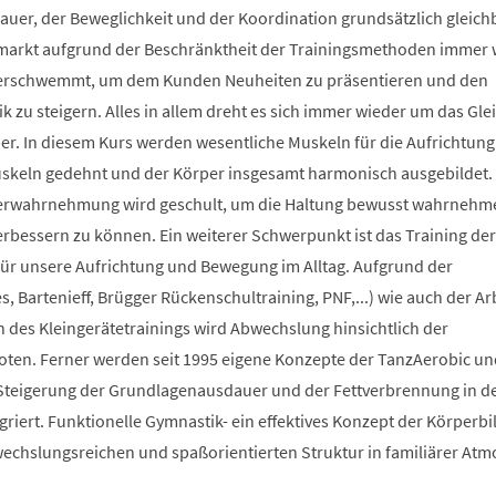
auer, der Beweglichkeit und der Koordination grundsätzlich gleich
smarkt aufgrund der Beschränktheit der Trainingsmethoden immer 
berschwemmt, um dem Kunden Neuheiten zu präsentieren und den
 zu steigern. Alles in allem dreht es sich immer wieder um das Glei
r. In diesem Kurs werden wesentliche Muskeln für die Aufrichtung
Muskeln gedehnt und der Körper insgesamt harmonisch ausgebildet.
erwahrnehmung wird geschult, um die Haltung bewusst wahrnehm
verbessern zu können. Ein weiterer Schwerpunkt ist das Training der
 für unsere Aufrichtung und Bewegung im Alltag. Aufgrund der
s, Bartenieff, Brügger Rückenschultraining, PNF,...) wie auch der Ar
des Kleingerätetrainings wird Abwechslung hinsichtlich der
en. Ferner werden seit 1995 eigene Konzepte der TanzAerobic un
Steigerung der Grundlagenausdauer und der Fettverbrennung in d
griert. Funktionelle Gymnastik- ein effektives Konzept der Körperb
bwechslungsreichen und spaßorientierten Struktur in familiärer At