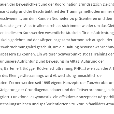
auer, der Beweglichkeit und der Koordination grundsätzlich gleich
smarkt aufgrund der Beschränktheit der Trainingsmethoden immer 
berschwemmt, um dem Kunden Neuheiten zu präsentieren und den
 zu steigern. Alles in allem dreht es sich immer wieder um das Glei
r. In diesem Kurs werden wesentliche Muskeln für die Aufrichtung
Muskeln gedehnt und der Körper insgesamt harmonisch ausgebildet.
erwahrnehmung wird geschult, um die Haltung bewusst wahrnehm
verbessern zu können. Ein weiterer Schwerpunkt ist das Training der
 für unsere Aufrichtung und Bewegung im Alltag. Aufgrund der
s, Bartenieff, Brügger Rückenschultraining, PNF,...) wie auch der Ar
des Kleingerätetrainings wird Abwechslung hinsichtlich der
en. Ferner werden seit 1995 eigene Konzepte der TanzAerobic un
Steigerung der Grundlagenausdauer und der Fettverbrennung in d
griert. Funktionelle Gymnastik- ein effektives Konzept der Körperb
bwechslungsreichen und spaßorientierten Struktur in familiärer At