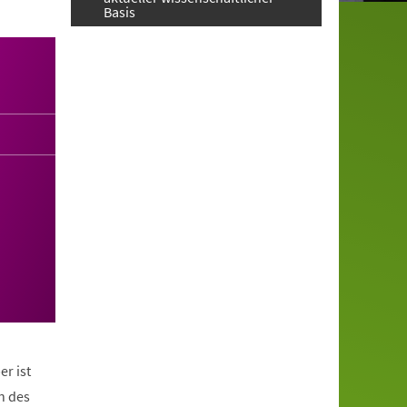
Basis
er ist
n des