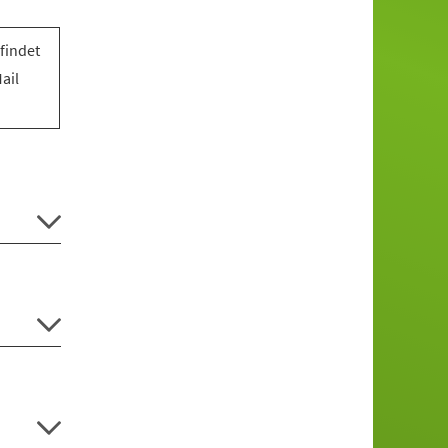
findet
ail