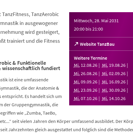
t TanzFitness, TanzAerobic
Mittwoch, 28. Mai 2031
ymnastik in ausgewogener
20:00
bis
21:00
rnehmung wird gesteigert,
t trainiert und die Fitness
(Öffnet
Website TanzBau
in
einem
Weitere Termine
neuen
robic & Funktionelle
Mi
,
12
.
08
.
26
Mi
,
19
.
08
.
26
 wissenschaftlich fundiert
Tab)
Mi
,
26
.
08
.
26
Mi
,
02
.
09
.
26
stik ist eine umfassende
Mi
,
09
.
09
.
26
Mi
,
16
.
09
.
26
Gymnastik, die der Anatomie &
Mi
,
23
.
09
.
26
Mi
,
30
.
09
.
26
 entspricht. Es handelt sich um
Mi
,
07
.
10
.
26
Mi
,
14
.
10
.
26
rm der Gruppengymnastik, die
griffen wie „Zumba, TaeBo,
etc...“ seit vielen Jahren den Körper umfassend ausbildet. Der Körp
seit Jahrzehnten gleich ausgestattet und folglich sind die Methode