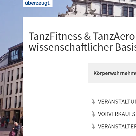
+
1
TanzFitness & TanzAerob
wissenschaftlicher Basi
Körperwahrnehmun
VERANSTALTU
VORVERKAUFS
VERANSTALTE