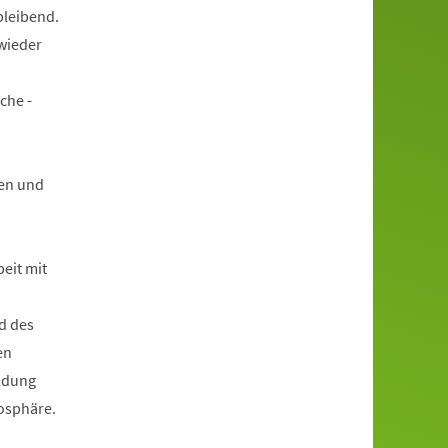
bleibend.
wieder
che -
en und
beit mit
d des
en
ildung
mosphäre.