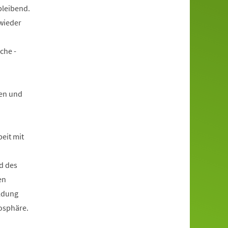
bleibend.
wieder
che -
en und
beit mit
d des
en
ildung
mosphäre.