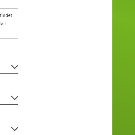
findet
ail