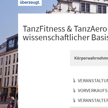
+
1
TanzFitness & TanzAerob
wissenschaftlicher Basi
Körperwahrnehmun
VERANSTALTU
VORVERKAUFS
VERANSTALTE