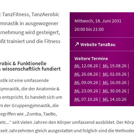
t TanzFitness, TanzAerobic
Mittwoch, 18. Juni 2031
ymnastik in ausgewogener
20:00
bis
21:00
rnehmung wird gesteigert,
t trainiert und die Fitness
(Öffnet
Website TanzBau
in
einem
Weitere Termine
neuen
robic & Funktionelle
Mi
,
12
.
08
.
26
Mi
,
19
.
08
.
26
 wissenschaftlich fundiert
Tab)
Mi
,
26
.
08
.
26
Mi
,
02
.
09
.
26
stik ist eine umfassende
Mi
,
09
.
09
.
26
Mi
,
16
.
09
.
26
Gymnastik, die der Anatomie &
Mi
,
23
.
09
.
26
Mi
,
30
.
09
.
26
 entspricht. Es handelt sich um
Mi
,
07
.
10
.
26
Mi
,
14
.
10
.
26
rm der Gruppengymnastik, die
griffen wie „Zumba, TaeBo,
etc...“ seit vielen Jahren den Körper umfassend ausbildet. Der Körp
seit Jahrzehnten gleich ausgestattet und folglich sind die Methode