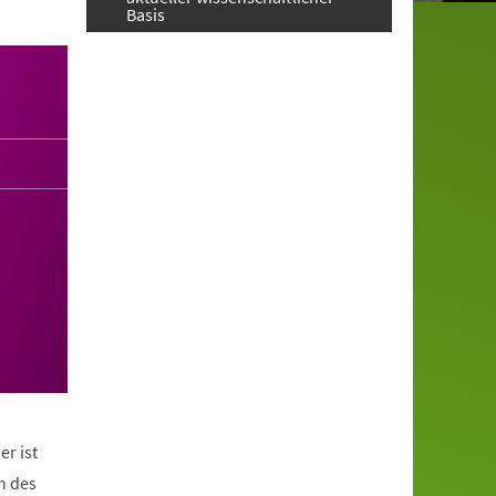
Basis
er ist
n des