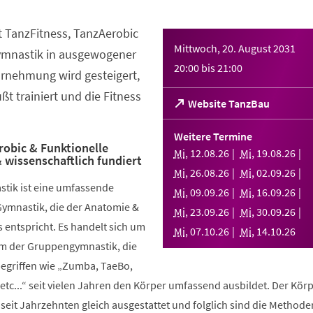
t TanzFitness, TanzAerobic
Mittwoch, 20. August 2031
ymnastik in ausgewogener
20:00
bis
21:00
rnehmung wird gesteigert,
t trainiert und die Fitness
(Öffnet
Website TanzBau
in
einem
Weitere Termine
neuen
robic & Funktionelle
Mi
,
12
.
08
.
26
Mi
,
19
.
08
.
26
 wissenschaftlich fundiert
Tab)
Mi
,
26
.
08
.
26
Mi
,
02
.
09
.
26
stik ist eine umfassende
Mi
,
09
.
09
.
26
Mi
,
16
.
09
.
26
Gymnastik, die der Anatomie &
Mi
,
23
.
09
.
26
Mi
,
30
.
09
.
26
 entspricht. Es handelt sich um
Mi
,
07
.
10
.
26
Mi
,
14
.
10
.
26
rm der Gruppengymnastik, die
griffen wie „Zumba, TaeBo,
etc...“ seit vielen Jahren den Körper umfassend ausbildet. Der Körp
seit Jahrzehnten gleich ausgestattet und folglich sind die Methode