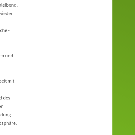
bleibend.
wieder
che -
en und
beit mit
d des
en
ildung
mosphäre.