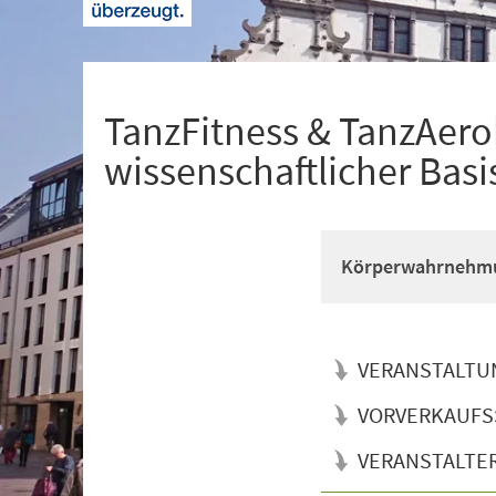
+
1
TanzFitness & TanzAerob
wissenschaftlicher Basi
Körperwahrnehmun
VERANSTALTU
VORVERKAUFS
VERANSTALTE