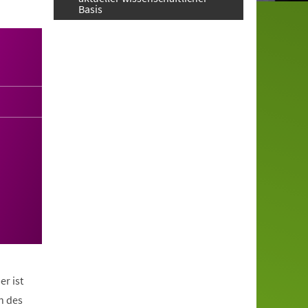
Basis
er ist
n des