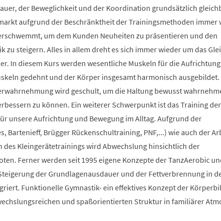
auer, der Beweglichkeit und der Koordination grundsätzlich gleich
smarkt aufgrund der Beschränktheit der Trainingsmethoden immer 
berschwemmt, um dem Kunden Neuheiten zu präsentieren und den
 zu steigern. Alles in allem dreht es sich immer wieder um das Glei
r. In diesem Kurs werden wesentliche Muskeln für die Aufrichtung
Muskeln gedehnt und der Körper insgesamt harmonisch ausgebildet.
erwahrnehmung wird geschult, um die Haltung bewusst wahrnehm
verbessern zu können. Ein weiterer Schwerpunkt ist das Training der
 für unsere Aufrichtung und Bewegung im Alltag. Aufgrund der
s, Bartenieff, Brügger Rückenschultraining, PNF,...) wie auch der Ar
des Kleingerätetrainings wird Abwechslung hinsichtlich der
en. Ferner werden seit 1995 eigene Konzepte der TanzAerobic un
Steigerung der Grundlagenausdauer und der Fettverbrennung in d
griert. Funktionelle Gymnastik- ein effektives Konzept der Körperb
bwechslungsreichen und spaßorientierten Struktur in familiärer At