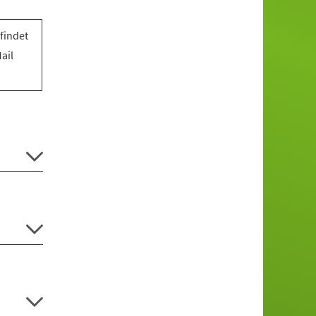
findet
ail