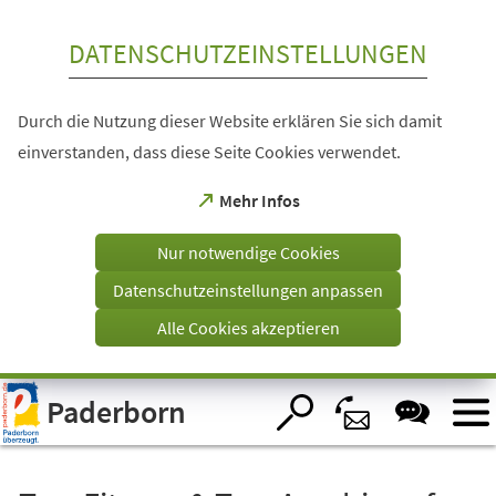
Inhalt anspringen
DATENSCHUTZEINSTELLUNGEN
Durch die Nutzung dieser Website erklären Sie sich damit
einverstanden, dass diese Seite Cookies verwendet.
(Öffnet
Mehr Infos
in
einem
Nur notwendige Cookies
neuen
Tab)
Datenschutzeinstellungen anpassen
Alle Cookies akzeptieren
Visuelle
Paderborn
Assistenzsoftware
öffnen.