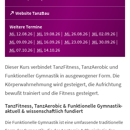
(Öffnet
Website TanzBau
in
einem
Weitere Termine
neuen
Mi
,
12
.
08
.
26
Mi
,
19
.
08
.
26
Mi
,
26
.
08
.
26
Mi
,
02
.
09
.
26
Tab)
Mi
,
09
.
09
.
26
Mi
,
16
.
09
.
26
Mi
,
23
.
09
.
26
Mi
,
30
.
09
.
26
Mi
,
07
.
10
.
26
Mi
,
14
.
10
.
26
Dieser Kurs verbindet TanzFitness, TanzAerobic und
Funktioneller Gymnastik in ausgewogener Form. Die
Körperwahrnehmung wird gesteigert, die Aufrichtung
bewußt trainiert und die Fitness gesteigert.
TanzFitness, TanzAerobic & Funktionelle Gymnastik-
aktuell & wissenschaftlich fundiert
Die Funktionelle Gymnastik ist eine umfassende traditionelle