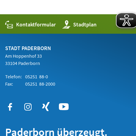
Kontaktformular
(Öffnet
Stadtplan
in
einem
neuen
Tab)
STADT PADERBORN
Am Hoppenhof 33
33104 Paderborn
Telefon:
05251 88-0
Fax:
05251 88-2000
Paderborn überzeugt.