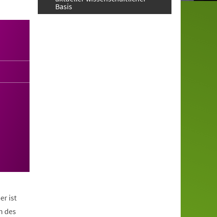
Basis
er ist
n des