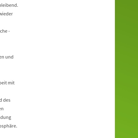
bleibend.
wieder
che -
en und
beit mit
d des
en
ildung
mosphäre.