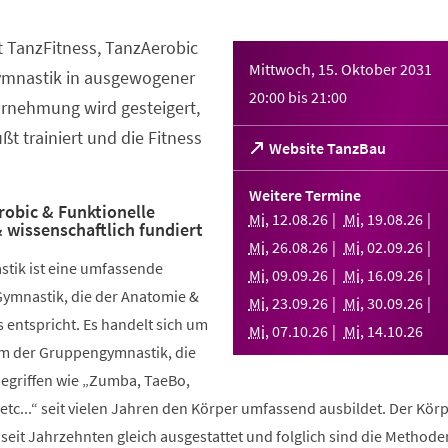
t TanzFitness, TanzAerobic
Mittwoch, 15. Oktober 2031
ymnastik in ausgewogener
20:00
bis
21:00
rnehmung wird gesteigert,
t trainiert und die Fitness
(Öffnet
Website TanzBau
in
einem
Weitere Termine
neuen
robic & Funktionelle
Mi
,
12
.
08
.
26
Mi
,
19
.
08
.
26
 wissenschaftlich fundiert
Tab)
Mi
,
26
.
08
.
26
Mi
,
02
.
09
.
26
stik ist eine umfassende
Mi
,
09
.
09
.
26
Mi
,
16
.
09
.
26
Gymnastik, die der Anatomie &
Mi
,
23
.
09
.
26
Mi
,
30
.
09
.
26
 entspricht. Es handelt sich um
Mi
,
07
.
10
.
26
Mi
,
14
.
10
.
26
rm der Gruppengymnastik, die
griffen wie „Zumba, TaeBo,
etc...“ seit vielen Jahren den Körper umfassend ausbildet. Der Körp
seit Jahrzehnten gleich ausgestattet und folglich sind die Methode