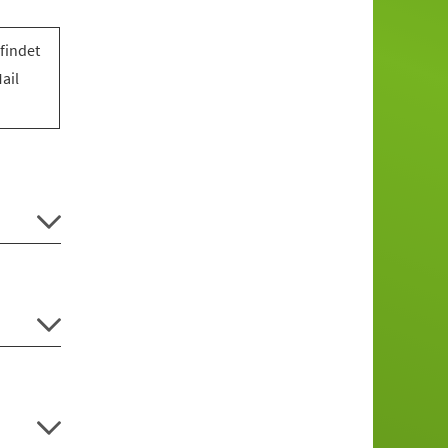
findet
ail