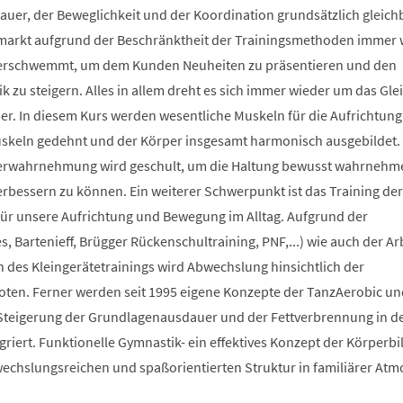
auer, der Beweglichkeit und der Koordination grundsätzlich gleich
smarkt aufgrund der Beschränktheit der Trainingsmethoden immer 
berschwemmt, um dem Kunden Neuheiten zu präsentieren und den
 zu steigern. Alles in allem dreht es sich immer wieder um das Glei
r. In diesem Kurs werden wesentliche Muskeln für die Aufrichtung
Muskeln gedehnt und der Körper insgesamt harmonisch ausgebildet.
erwahrnehmung wird geschult, um die Haltung bewusst wahrnehm
verbessern zu können. Ein weiterer Schwerpunkt ist das Training der
 für unsere Aufrichtung und Bewegung im Alltag. Aufgrund der
s, Bartenieff, Brügger Rückenschultraining, PNF,...) wie auch der Ar
des Kleingerätetrainings wird Abwechslung hinsichtlich der
en. Ferner werden seit 1995 eigene Konzepte der TanzAerobic un
Steigerung der Grundlagenausdauer und der Fettverbrennung in d
griert. Funktionelle Gymnastik- ein effektives Konzept der Körperb
bwechslungsreichen und spaßorientierten Struktur in familiärer At