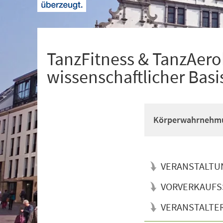
+
1
TanzFitness & TanzAerob
wissenschaftlicher Basi
Körperwahrnehmun
VERANSTALTU
VORVERKAUFS
VERANSTALTE