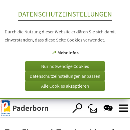
Inhalt anspringen
DATENSCHUTZEINSTELLUNGEN
Durch die Nutzung dieser Website erklären Sie sich damit
einverstanden, dass diese Seite Cookies verwendet.
(Öffnet
Mehr Infos
in
einem
Nur notwendige Cookies
neuen
Tab)
Datenschutzeinstellungen anpassen
Alle Cookies akzeptieren
Visuelle
Paderborn
Assistenzsoftware
öffnen.