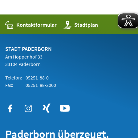
Kontaktformular
(Öffnet
Stadtplan
in
einem
neuen
Tab)
STADT PADERBORN
Am Hoppenhof 33
33104 Paderborn
Telefon:
05251 88-0
Fax:
05251 88-2000
Paderborn überzeugt.