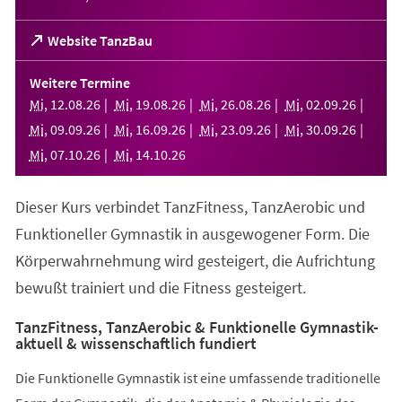
(Öffnet
Website TanzBau
in
einem
Weitere Termine
neuen
Mi
,
12
.
08
.
26
Mi
,
19
.
08
.
26
Mi
,
26
.
08
.
26
Mi
,
02
.
09
.
26
Tab)
Mi
,
09
.
09
.
26
Mi
,
16
.
09
.
26
Mi
,
23
.
09
.
26
Mi
,
30
.
09
.
26
Mi
,
07
.
10
.
26
Mi
,
14
.
10
.
26
Dieser Kurs verbindet TanzFitness, TanzAerobic und
Funktioneller Gymnastik in ausgewogener Form. Die
Körperwahrnehmung wird gesteigert, die Aufrichtung
bewußt trainiert und die Fitness gesteigert.
TanzFitness, TanzAerobic & Funktionelle Gymnastik-
aktuell & wissenschaftlich fundiert
Die Funktionelle Gymnastik ist eine umfassende traditionelle