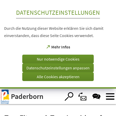
Inhalt anspringen
DATENSCHUTZEINSTELLUNGEN
Durch die Nutzung dieser Website erklären Sie sich damit
einverstanden, dass diese Seite Cookies verwendet.
(Öffnet
Mehr Infos
in
einem
Nur notwendige Cookies
neuen
Tab)
Datenschutzeinstellungen anpassen
Alle Cookies akzeptieren
Visuelle
Paderborn
Assistenzsoftware
öffnen.