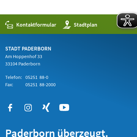
Kontaktformular
(Öffnet
Stadtplan
in
einem
neuen
Tab)
STADT PADERBORN
Am Hoppenhof 33
33104 Paderborn
Telefon:
05251 88-0
Fax:
05251 88-2000
Paderborn überzeugt.