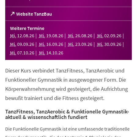
(Öffnet
Website TanzBau
in
einem
Weitere Termine
neuen
Mi
,
12
.
08
.
26
Mi
,
19
.
08
.
26
Mi
,
26
.
08
.
26
Mi
,
02
.
09
.
26
Tab)
Mi
,
09
.
09
.
26
Mi
,
16
.
09
.
26
Mi
,
23
.
09
.
26
Mi
,
30
.
09
.
26
Mi
,
07
.
10
.
26
Mi
,
14
.
10
.
26
Dieser Kurs verbindet TanzFitness, TanzAerobic und
Funktioneller Gymnastik in ausgewogener Form. Die
Körperwahrnehmung wird gesteigert, die Aufrichtung
bewußt trainiert und die Fitness gesteigert.
TanzFitness, TanzAerobic & Funktionelle Gymnastik-
aktuell & wissenschaftlich fundiert
Die Funktionelle Gymnastik ist eine umfassende traditionelle