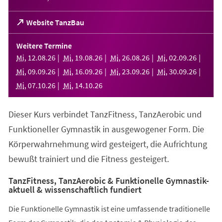
(Öffnet
Website TanzBau
in
einem
Weitere Termine
neuen
Mi
,
12
.
08
.
26
Mi
,
19
.
08
.
26
Mi
,
26
.
08
.
26
Mi
,
02
.
09
.
26
Tab)
Mi
,
09
.
09
.
26
Mi
,
16
.
09
.
26
Mi
,
23
.
09
.
26
Mi
,
30
.
09
.
26
Mi
,
07
.
10
.
26
Mi
,
14
.
10
.
26
Dieser Kurs verbindet TanzFitness, TanzAerobic und
Funktioneller Gymnastik in ausgewogener Form. Die
Körperwahrnehmung wird gesteigert, die Aufrichtung
bewußt trainiert und die Fitness gesteigert.
TanzFitness, TanzAerobic & Funktionelle Gymnastik-
aktuell & wissenschaftlich fundiert
Die Funktionelle Gymnastik ist eine umfassende traditionelle