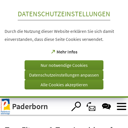
Inhalt anspringen
DATENSCHUTZEINSTELLUNGEN
Durch die Nutzung dieser Website erklären Sie sich damit
einverstanden, dass diese Seite Cookies verwendet.
(Öffnet
Mehr Infos
in
einem
Nur notwendige Cookies
neuen
Tab)
Datenschutzeinstellungen anpassen
Alle Cookies akzeptieren
Visuelle
Paderborn
Assistenzsoftware
öffnen.