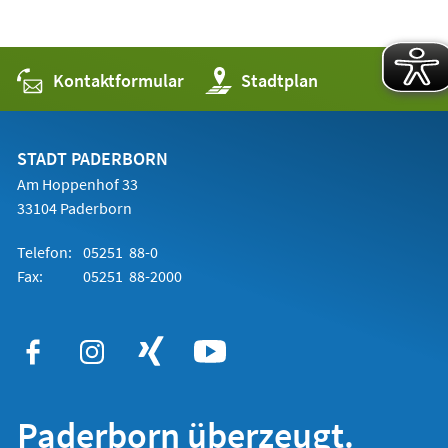
Kontaktformular
(Öffnet
Stadtplan
in
einem
neuen
Tab)
STADT PADERBORN
Am Hoppenhof 33
33104 Paderborn
Telefon:
05251 88-0
Fax:
05251 88-2000
Paderborn überzeugt.