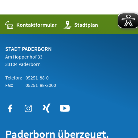
Kontaktformular
(Öffnet
Stadtplan
in
einem
neuen
Tab)
STADT PADERBORN
Am Hoppenhof 33
33104 Paderborn
Telefon:
05251 88-0
Fax:
05251 88-2000
Paderborn überzeugt.