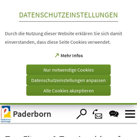
Inhalt anspringen
DATENSCHUTZEINSTELLUNGEN
Durch die Nutzung dieser Website erklären Sie sich damit
einverstanden, dass diese Seite Cookies verwendet.
(Öffnet
Mehr Infos
in
einem
Nur notwendige Cookies
neuen
Tab)
Datenschutzeinstellungen anpassen
Alle Cookies akzeptieren
Visuelle
Paderborn
Assistenzsoftware
öffnen.