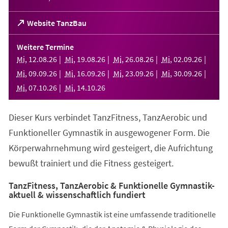
(Öffnet
Website TanzBau
in
einem
Weitere Termine
neuen
Mi
,
12
.
08
.
26
Mi
,
19
.
08
.
26
Mi
,
26
.
08
.
26
Mi
,
02
.
09
.
26
Tab)
Mi
,
09
.
09
.
26
Mi
,
16
.
09
.
26
Mi
,
23
.
09
.
26
Mi
,
30
.
09
.
26
Mi
,
07
.
10
.
26
Mi
,
14
.
10
.
26
Dieser Kurs verbindet TanzFitness, TanzAerobic und
Funktioneller Gymnastik in ausgewogener Form. Die
Körperwahrnehmung wird gesteigert, die Aufrichtung
bewußt trainiert und die Fitness gesteigert.
TanzFitness, TanzAerobic & Funktionelle Gymnastik-
aktuell & wissenschaftlich fundiert
Die Funktionelle Gymnastik ist eine umfassende traditionelle