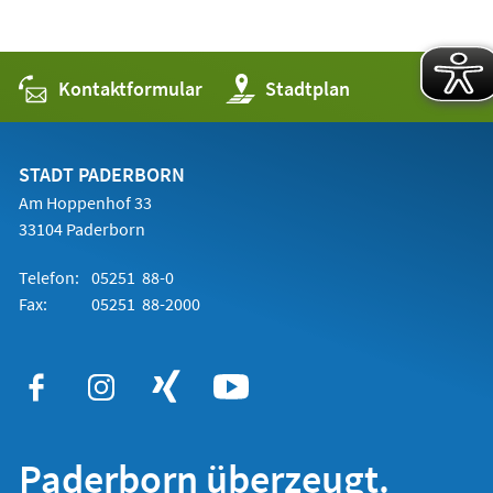
Kontaktformular
(Öffnet
Stadtplan
in
einem
neuen
Tab)
STADT PADERBORN
Am Hoppenhof 33
33104 Paderborn
Telefon:
05251 88-0
Fax:
05251 88-2000
Paderborn überzeugt.