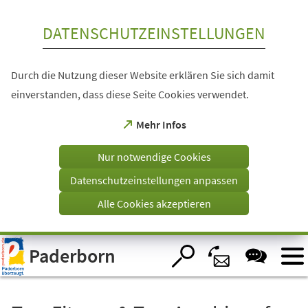
Inhalt anspringen
DATENSCHUTZEINSTELLUNGEN
Durch die Nutzung dieser Website erklären Sie sich damit
einverstanden, dass diese Seite Cookies verwendet.
(Öffnet
Mehr Infos
in
einem
Nur notwendige Cookies
neuen
Tab)
Datenschutzeinstellungen anpassen
Alle Cookies akzeptieren
Visuelle
Paderborn
Assistenzsoftware
öffnen.