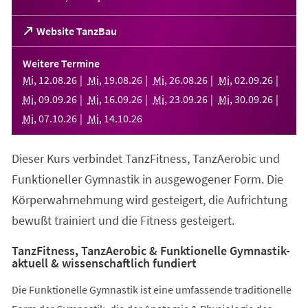
(Öffnet
Website TanzBau
in
einem
Weitere Termine
neuen
Mi
,
12
.
08
.
26
Mi
,
19
.
08
.
26
Mi
,
26
.
08
.
26
Mi
,
02
.
09
.
26
Tab)
Mi
,
09
.
09
.
26
Mi
,
16
.
09
.
26
Mi
,
23
.
09
.
26
Mi
,
30
.
09
.
26
Mi
,
07
.
10
.
26
Mi
,
14
.
10
.
26
Dieser Kurs verbindet TanzFitness, TanzAerobic und
Funktioneller Gymnastik in ausgewogener Form. Die
Körperwahrnehmung wird gesteigert, die Aufrichtung
bewußt trainiert und die Fitness gesteigert.
TanzFitness, TanzAerobic & Funktionelle Gymnastik-
aktuell & wissenschaftlich fundiert
Die Funktionelle Gymnastik ist eine umfassende traditionelle