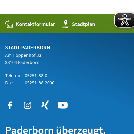
Kontaktformular
(Öffnet
Stadtplan
in
einem
neuen
Tab)
STADT PADERBORN
Am Hoppenhof 33
33104 Paderborn
Telefon:
05251 88-0
Fax:
05251 88-2000
Paderborn überzeugt.