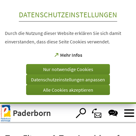
Inhalt anspringen
DATENSCHUTZEINSTELLUNGEN
Durch die Nutzung dieser Website erklären Sie sich damit
einverstanden, dass diese Seite Cookies verwendet.
(Öffnet
Mehr Infos
in
einem
Nur notwendige Cookies
neuen
Tab)
Datenschutzeinstellungen anpassen
Alle Cookies akzeptieren
Visuelle
Paderborn
Assistenzsoftware
öffnen.