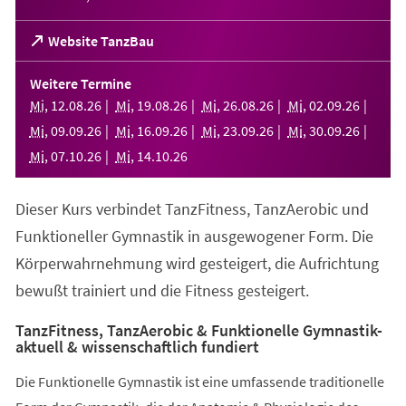
(Öffnet
Website TanzBau
in
einem
Weitere Termine
neuen
Mi
,
12
.
08
.
26
Mi
,
19
.
08
.
26
Mi
,
26
.
08
.
26
Mi
,
02
.
09
.
26
Tab)
Mi
,
09
.
09
.
26
Mi
,
16
.
09
.
26
Mi
,
23
.
09
.
26
Mi
,
30
.
09
.
26
Mi
,
07
.
10
.
26
Mi
,
14
.
10
.
26
Dieser Kurs verbindet TanzFitness, TanzAerobic und
Funktioneller Gymnastik in ausgewogener Form. Die
Körperwahrnehmung wird gesteigert, die Aufrichtung
bewußt trainiert und die Fitness gesteigert.
TanzFitness, TanzAerobic & Funktionelle Gymnastik-
aktuell & wissenschaftlich fundiert
Die Funktionelle Gymnastik ist eine umfassende traditionelle