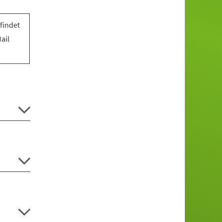
findet
ail