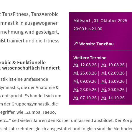
t TanzFitness, TanzAerobic
Mittwoch, 01. Oktober 2025
ymnastik in ausgewogener
20:00
bis
21:00
rnehmung wird gesteigert,
t trainiert und die Fitness
(Öffnet
Website TanzBau
in
einem
Weitere Termine
neuen
robic & Funktionelle
Mi
,
12
.
08
.
26
Mi
,
19
.
08
.
26
 wissenschaftlich fundiert
Tab)
Mi
,
26
.
08
.
26
Mi
,
02
.
09
.
26
stik ist eine umfassende
Mi
,
09
.
09
.
26
Mi
,
16
.
09
.
26
Gymnastik, die der Anatomie &
Mi
,
23
.
09
.
26
Mi
,
30
.
09
.
26
 entspricht. Es handelt sich um
Mi
,
07
.
10
.
26
Mi
,
14
.
10
.
26
rm der Gruppengymnastik, die
griffen wie „Zumba, TaeBo,
etc...“ seit vielen Jahren den Körper umfassend ausbildet. Der Körp
seit Jahrzehnten gleich ausgestattet und folglich sind die Methode