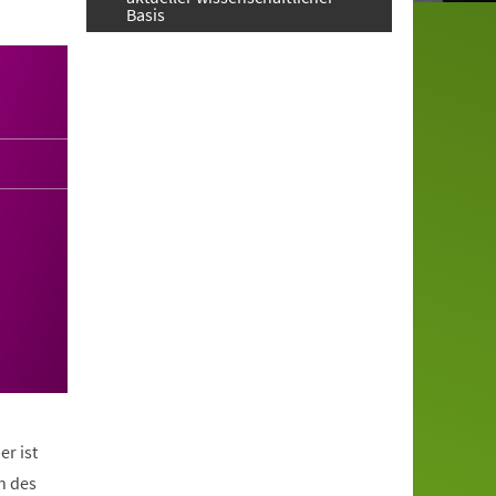
Basis
er ist
n des