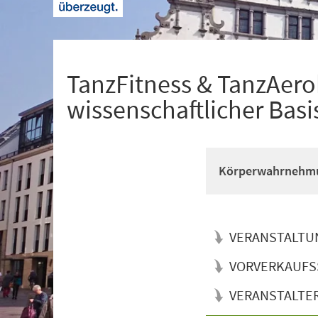
+
1
TanzFitness & TanzAerob
wissenschaftlicher Basi
Körperwahrnehmun
VERANSTALTU
VORVERKAUFS
VERANSTALTE