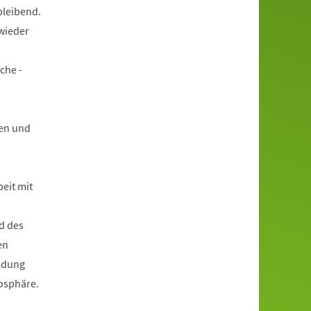
bleibend.
wieder
che -
en und
beit mit
d des
en
ildung
mosphäre.