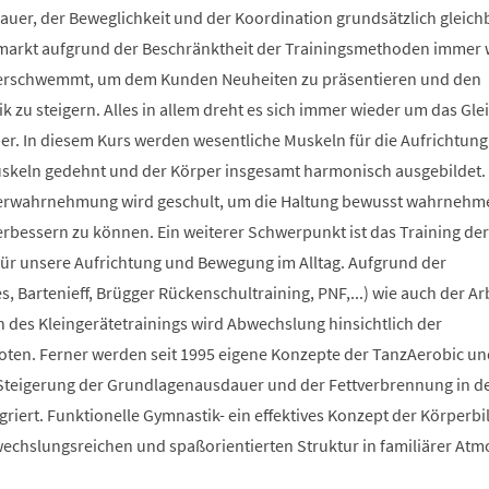
auer, der Beweglichkeit und der Koordination grundsätzlich gleich
smarkt aufgrund der Beschränktheit der Trainingsmethoden immer 
berschwemmt, um dem Kunden Neuheiten zu präsentieren und den
 zu steigern. Alles in allem dreht es sich immer wieder um das Glei
r. In diesem Kurs werden wesentliche Muskeln für die Aufrichtung
Muskeln gedehnt und der Körper insgesamt harmonisch ausgebildet.
erwahrnehmung wird geschult, um die Haltung bewusst wahrnehm
verbessern zu können. Ein weiterer Schwerpunkt ist das Training der
 für unsere Aufrichtung und Bewegung im Alltag. Aufgrund der
s, Bartenieff, Brügger Rückenschultraining, PNF,...) wie auch der Ar
des Kleingerätetrainings wird Abwechslung hinsichtlich der
en. Ferner werden seit 1995 eigene Konzepte der TanzAerobic un
Steigerung der Grundlagenausdauer und der Fettverbrennung in d
griert. Funktionelle Gymnastik- ein effektives Konzept der Körperb
bwechslungsreichen und spaßorientierten Struktur in familiärer At