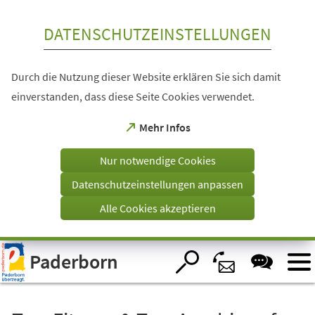
Inhalt anspringen
DATENSCHUTZEINSTELLUNGEN
Durch die Nutzung dieser Website erklären Sie sich damit
einverstanden, dass diese Seite Cookies verwendet.
(Öffnet
Mehr Infos
in
einem
Nur notwendige Cookies
neuen
Tab)
Datenschutzeinstellungen anpassen
Alle Cookies akzeptieren
Visuelle
Paderborn
Assistenzsoftware
öffnen.