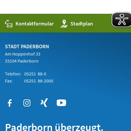
Kontaktformular
(Öffnet
Stadtplan
in
einem
neuen
Tab)
STADT PADERBORN
Am Hoppenhof 33
33104 Paderborn
Telefon:
05251 88-0
Fax:
05251 88-2000
Paderborn überzeugt.