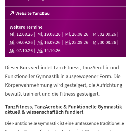
(Öffnet
Website TanzBau
in
einem
Weitere Termine
neuen
Mi
,
12
.
08
.
26
Mi
,
19
.
08
.
26
Mi
,
26
.
08
.
26
Mi
,
02
.
09
.
26
Tab)
Mi
,
09
.
09
.
26
Mi
,
16
.
09
.
26
Mi
,
23
.
09
.
26
Mi
,
30
.
09
.
26
Mi
,
07
.
10
.
26
Mi
,
14
.
10
.
26
Dieser Kurs verbindet TanzFitness, TanzAerobic und
Funktioneller Gymnastik in ausgewogener Form. Die
Körperwahrnehmung wird gesteigert, die Aufrichtung
bewußt trainiert und die Fitness gesteigert.
TanzFitness, TanzAerobic & Funktionelle Gymnastik-
aktuell & wissenschaftlich fundiert
Die Funktionelle Gymnastik ist eine umfassende traditionelle