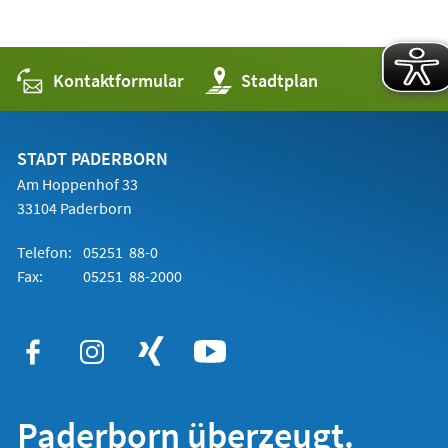
Kontaktformular
(Öffnet
Stadtplan
in
einem
neuen
Tab)
STADT PADERBORN
Am Hoppenhof 33
33104 Paderborn
Telefon:
05251 88-0
Fax:
05251 88-2000
Paderborn überzeugt.