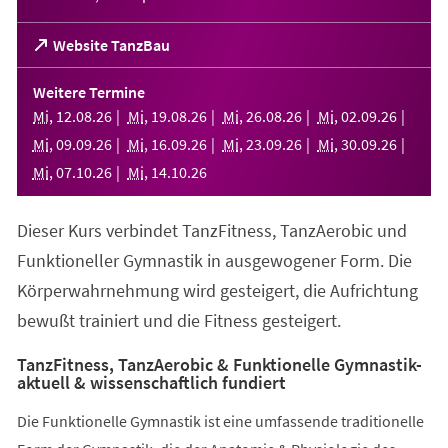
(Öffnet
Website TanzBau
in
einem
Weitere Termine
neuen
Mi
,
12
.
08
.
26
Mi
,
19
.
08
.
26
Mi
,
26
.
08
.
26
Mi
,
02
.
09
.
26
Tab)
Mi
,
09
.
09
.
26
Mi
,
16
.
09
.
26
Mi
,
23
.
09
.
26
Mi
,
30
.
09
.
26
Mi
,
07
.
10
.
26
Mi
,
14
.
10
.
26
Dieser Kurs verbindet TanzFitness, TanzAerobic und
Funktioneller Gymnastik in ausgewogener Form. Die
Körperwahrnehmung wird gesteigert, die Aufrichtung
bewußt trainiert und die Fitness gesteigert.
TanzFitness, TanzAerobic & Funktionelle Gymnastik-
aktuell & wissenschaftlich fundiert
Die Funktionelle Gymnastik ist eine umfassende traditionelle