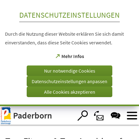
Inhalt anspringen
DATENSCHUTZEINSTELLUNGEN
Durch die Nutzung dieser Website erklären Sie sich damit
einverstanden, dass diese Seite Cookies verwendet.
(Öffnet
Mehr Infos
in
einem
Nur notwendige Cookies
neuen
Tab)
Datenschutzeinstellungen anpassen
Alle Cookies akzeptieren
Visuelle
Paderborn
Assistenzsoftware
öffnen.