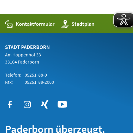
Kontaktformular
(Öffnet
Stadtplan
in
einem
neuen
Tab)
STADT PADERBORN
Am Hoppenhof 33
33104 Paderborn
Telefon:
05251 88-0
Fax:
05251 88-2000
Paderborn überzeugt.