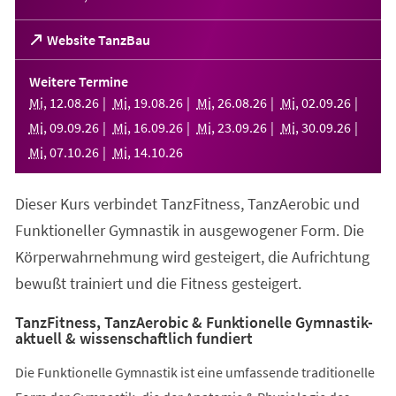
(Öffnet
Website TanzBau
in
einem
Weitere Termine
neuen
Mi
,
12
.
08
.
26
Mi
,
19
.
08
.
26
Mi
,
26
.
08
.
26
Mi
,
02
.
09
.
26
Tab)
Mi
,
09
.
09
.
26
Mi
,
16
.
09
.
26
Mi
,
23
.
09
.
26
Mi
,
30
.
09
.
26
Mi
,
07
.
10
.
26
Mi
,
14
.
10
.
26
Dieser Kurs verbindet TanzFitness, TanzAerobic und
Funktioneller Gymnastik in ausgewogener Form. Die
Körperwahrnehmung wird gesteigert, die Aufrichtung
bewußt trainiert und die Fitness gesteigert.
TanzFitness, TanzAerobic & Funktionelle Gymnastik-
aktuell & wissenschaftlich fundiert
Die Funktionelle Gymnastik ist eine umfassende traditionelle