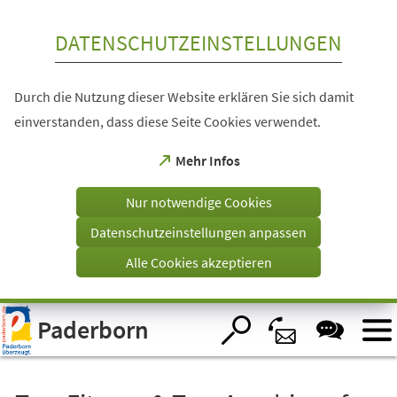
Inhalt anspringen
DATENSCHUTZEINSTELLUNGEN
Durch die Nutzung dieser Website erklären Sie sich damit
einverstanden, dass diese Seite Cookies verwendet.
(Öffnet
Mehr Infos
in
einem
Nur notwendige Cookies
neuen
Tab)
Datenschutzeinstellungen anpassen
Alle Cookies akzeptieren
Visuelle
Paderborn
Assistenzsoftware
öffnen.