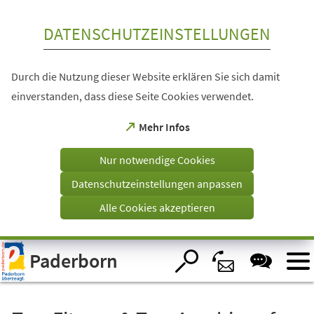
Inhalt anspringen
DATENSCHUTZEINSTELLUNGEN
Durch die Nutzung dieser Website erklären Sie sich damit
einverstanden, dass diese Seite Cookies verwendet.
(Öffnet
Mehr Infos
in
einem
Nur notwendige Cookies
neuen
Tab)
Datenschutzeinstellungen anpassen
Alle Cookies akzeptieren
Visuelle
Paderborn
Assistenzsoftware
öffnen.