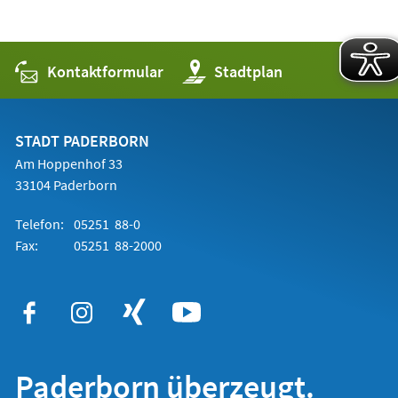
Kontaktformular
(Öffnet
Stadtplan
in
einem
neuen
Tab)
STADT PADERBORN
Am Hoppenhof 33
33104 Paderborn
Telefon:
05251 88-0
Fax:
05251 88-2000
Paderborn überzeugt.