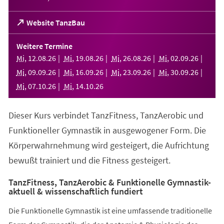
(Öffnet
Website TanzBau
in
einem
Weitere Termine
neuen
Mi
,
12
.
08
.
26
Mi
,
19
.
08
.
26
Mi
,
26
.
08
.
26
Mi
,
02
.
09
.
26
Tab)
Mi
,
09
.
09
.
26
Mi
,
16
.
09
.
26
Mi
,
23
.
09
.
26
Mi
,
30
.
09
.
26
Mi
,
07
.
10
.
26
Mi
,
14
.
10
.
26
Dieser Kurs verbindet TanzFitness, TanzAerobic und
Funktioneller Gymnastik in ausgewogener Form. Die
Körperwahrnehmung wird gesteigert, die Aufrichtung
bewußt trainiert und die Fitness gesteigert.
TanzFitness, TanzAerobic & Funktionelle Gymnastik-
aktuell & wissenschaftlich fundiert
Die Funktionelle Gymnastik ist eine umfassende traditionelle