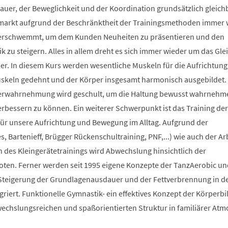
auer, der Beweglichkeit und der Koordination grundsätzlich gleich
smarkt aufgrund der Beschränktheit der Trainingsmethoden immer 
berschwemmt, um dem Kunden Neuheiten zu präsentieren und den
 zu steigern. Alles in allem dreht es sich immer wieder um das Glei
r. In diesem Kurs werden wesentliche Muskeln für die Aufrichtung
Muskeln gedehnt und der Körper insgesamt harmonisch ausgebildet.
erwahrnehmung wird geschult, um die Haltung bewusst wahrnehm
verbessern zu können. Ein weiterer Schwerpunkt ist das Training der
 für unsere Aufrichtung und Bewegung im Alltag. Aufgrund der
s, Bartenieff, Brügger Rückenschultraining, PNF,...) wie auch der Ar
des Kleingerätetrainings wird Abwechslung hinsichtlich der
en. Ferner werden seit 1995 eigene Konzepte der TanzAerobic un
Steigerung der Grundlagenausdauer und der Fettverbrennung in d
griert. Funktionelle Gymnastik- ein effektives Konzept der Körperb
bwechslungsreichen und spaßorientierten Struktur in familiärer At