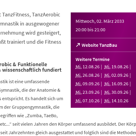
t TanzFitness, TanzAerobic
Mittwoch, 02. März 2033
ymnastik in ausgewogener
20:00
bis
21:00
rnehmung wird gesteigert,
t trainiert und die Fitness
(Öffnet
Website TanzBau
in
einem
Weitere Termine
neuen
robic & Funktionelle
Mi
,
12
.
08
.
26
Mi
,
19
.
08
.
26
 wissenschaftlich fundiert
Tab)
Mi
,
26
.
08
.
26
Mi
,
02
.
09
.
26
stik ist eine umfassende
Mi
,
09
.
09
.
26
Mi
,
16
.
09
.
26
Gymnastik, die der Anatomie &
Mi
,
23
.
09
.
26
Mi
,
30
.
09
.
26
 entspricht. Es handelt sich um
Mi
,
07
.
10
.
26
Mi
,
14
.
10
.
26
rm der Gruppengymnastik, die
griffen wie „Zumba, TaeBo,
etc...“ seit vielen Jahren den Körper umfassend ausbildet. Der Körp
seit Jahrzehnten gleich ausgestattet und folglich sind die Methode