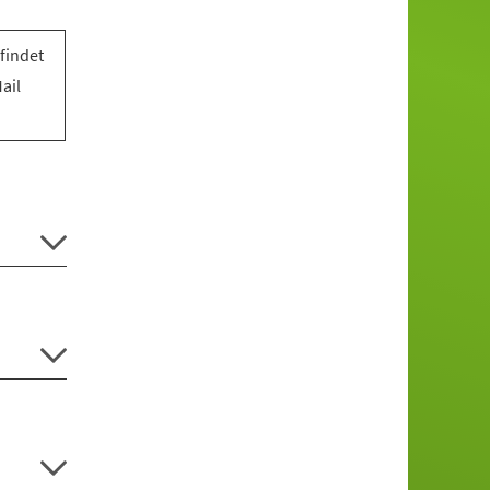
findet
ail