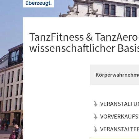
+
1
TanzFitness & TanzAerob
wissenschaftlicher Basi
Körperwahrnehmun
VERANSTALTU
VORVERKAUFS
VERANSTALTE