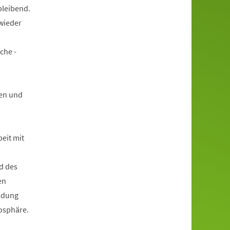
bleibend.
wieder
che -
en und
beit mit
d des
en
ildung
mosphäre.