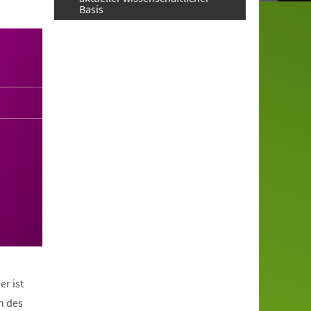
Basis
er ist
n des