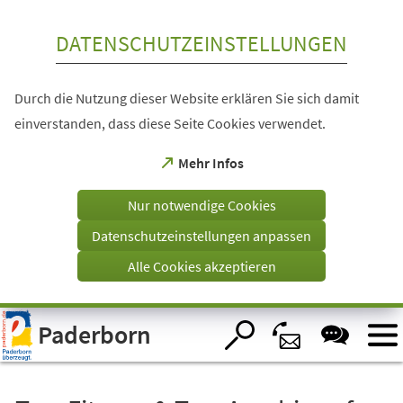
Inhalt anspringen
DATENSCHUTZEINSTELLUNGEN
Durch die Nutzung dieser Website erklären Sie sich damit
einverstanden, dass diese Seite Cookies verwendet.
(Öffnet
Mehr Infos
in
einem
Nur notwendige Cookies
neuen
Tab)
Datenschutzeinstellungen anpassen
Alle Cookies akzeptieren
Visuelle
Paderborn
Assistenzsoftware
öffnen.