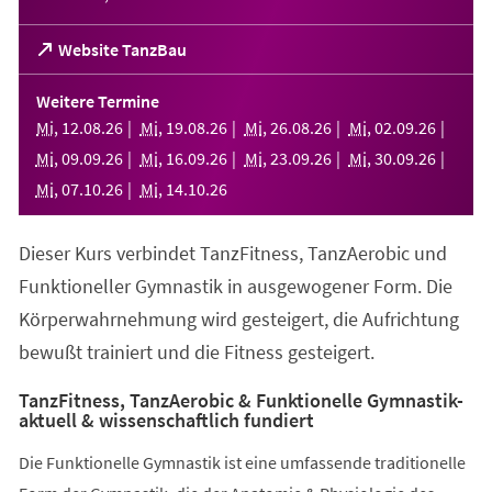
(Öffnet
Website TanzBau
in
einem
Weitere Termine
neuen
Mi
,
12
.
08
.
26
Mi
,
19
.
08
.
26
Mi
,
26
.
08
.
26
Mi
,
02
.
09
.
26
Tab)
Mi
,
09
.
09
.
26
Mi
,
16
.
09
.
26
Mi
,
23
.
09
.
26
Mi
,
30
.
09
.
26
Mi
,
07
.
10
.
26
Mi
,
14
.
10
.
26
Dieser Kurs verbindet TanzFitness, TanzAerobic und
Funktioneller Gymnastik in ausgewogener Form. Die
Körperwahrnehmung wird gesteigert, die Aufrichtung
bewußt trainiert und die Fitness gesteigert.
TanzFitness, TanzAerobic & Funktionelle Gymnastik-
aktuell & wissenschaftlich fundiert
Die Funktionelle Gymnastik ist eine umfassende traditionelle