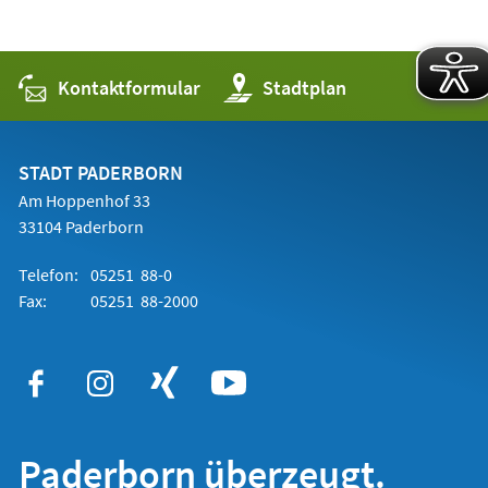
Kontaktformular
(Öffnet
Stadtplan
in
einem
neuen
Tab)
STADT PADERBORN
Am Hoppenhof 33
33104 Paderborn
Telefon:
05251 88-0
Fax:
05251 88-2000
Paderborn überzeugt.