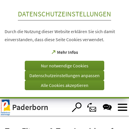
Inhalt anspringen
DATENSCHUTZEINSTELLUNGEN
Durch die Nutzung dieser Website erklären Sie sich damit
einverstanden, dass diese Seite Cookies verwendet.
(Öffnet
Mehr Infos
in
einem
Nur notwendige Cookies
neuen
Tab)
Datenschutzeinstellungen anpassen
Alle Cookies akzeptieren
Visuelle
Paderborn
Assistenzsoftware
öffnen.