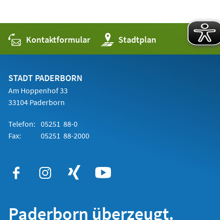
Kontaktformular
(Öffnet
Stadtplan
in
einem
neuen
Tab)
STADT PADERBORN
Am Hoppenhof 33
33104 Paderborn
Telefon:
05251 88-0
Fax:
05251 88-2000
Paderborn überzeugt.