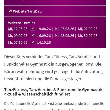
(Öffnet
Website TanzBau
in
einem
Weitere Termine
neuen
Mi
,
12
.
08
.
26
Mi
,
19
.
08
.
26
Mi
,
26
.
08
.
26
Mi
,
02
.
09
.
26
Tab)
Mi
,
09
.
09
.
26
Mi
,
16
.
09
.
26
Mi
,
23
.
09
.
26
Mi
,
30
.
09
.
26
Mi
,
07
.
10
.
26
Mi
,
14
.
10
.
26
Dieser Kurs verbindet TanzFitness, TanzAerobic und
Funktioneller Gymnastik in ausgewogener Form. Die
Körperwahrnehmung wird gesteigert, die Aufrichtung
bewußt trainiert und die Fitness gesteigert.
TanzFitness, TanzAerobic & Funktionelle Gymnastik-
aktuell & wissenschaftlich fundiert
Die Funktionelle Gymnastik ist eine umfassende traditionelle