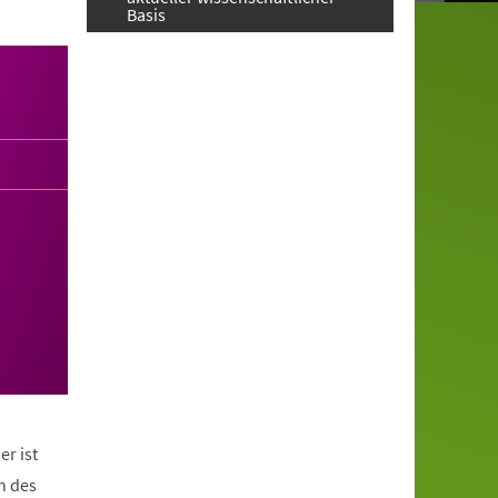
Basis
er ist
n des