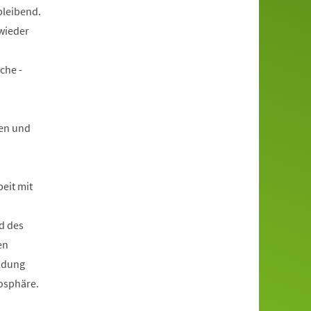
bleibend.
wieder
che -
en und
beit mit
d des
en
ildung
mosphäre.