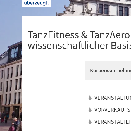
+
1
TanzFitness & TanzAerob
wissenschaftlicher Basi
Körperwahrnehmun
VERANSTALTU
VORVERKAUFS
VERANSTALTE