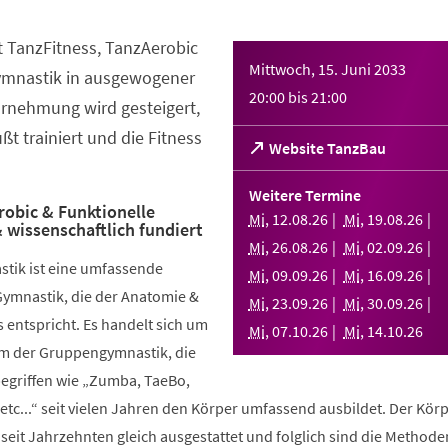
t TanzFitness, TanzAerobic
Mittwoch, 15. Juni 2033
ymnastik in ausgewogener
20:00
bis
21:00
rnehmung wird gesteigert,
t trainiert und die Fitness
(Öffnet
Website TanzBau
in
einem
Weitere Termine
neuen
robic & Funktionelle
Mi
,
12
.
08
.
26
Mi
,
19
.
08
.
26
 wissenschaftlich fundiert
Tab)
Mi
,
26
.
08
.
26
Mi
,
02
.
09
.
26
stik ist eine umfassende
Mi
,
09
.
09
.
26
Mi
,
16
.
09
.
26
Gymnastik, die der Anatomie &
Mi
,
23
.
09
.
26
Mi
,
30
.
09
.
26
 entspricht. Es handelt sich um
Mi
,
07
.
10
.
26
Mi
,
14
.
10
.
26
rm der Gruppengymnastik, die
griffen wie „Zumba, TaeBo,
etc...“ seit vielen Jahren den Körper umfassend ausbildet. Der Körp
seit Jahrzehnten gleich ausgestattet und folglich sind die Methode