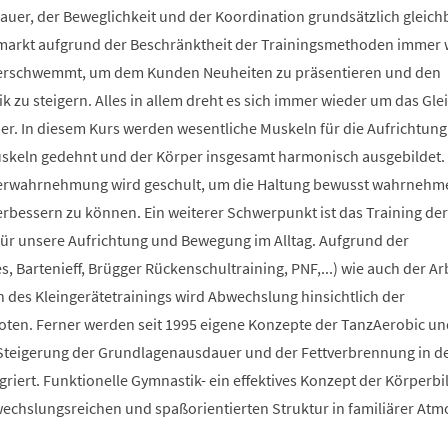
auer, der Beweglichkeit und der Koordination grundsätzlich gleich
smarkt aufgrund der Beschränktheit der Trainingsmethoden immer 
berschwemmt, um dem Kunden Neuheiten zu präsentieren und den
 zu steigern. Alles in allem dreht es sich immer wieder um das Glei
r. In diesem Kurs werden wesentliche Muskeln für die Aufrichtung
Muskeln gedehnt und der Körper insgesamt harmonisch ausgebildet.
erwahrnehmung wird geschult, um die Haltung bewusst wahrnehm
verbessern zu können. Ein weiterer Schwerpunkt ist das Training der
 für unsere Aufrichtung und Bewegung im Alltag. Aufgrund der
s, Bartenieff, Brügger Rückenschultraining, PNF,...) wie auch der Ar
des Kleingerätetrainings wird Abwechslung hinsichtlich der
en. Ferner werden seit 1995 eigene Konzepte der TanzAerobic un
Steigerung der Grundlagenausdauer und der Fettverbrennung in d
griert. Funktionelle Gymnastik- ein effektives Konzept der Körperb
bwechslungsreichen und spaßorientierten Struktur in familiärer At