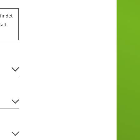
findet
ail