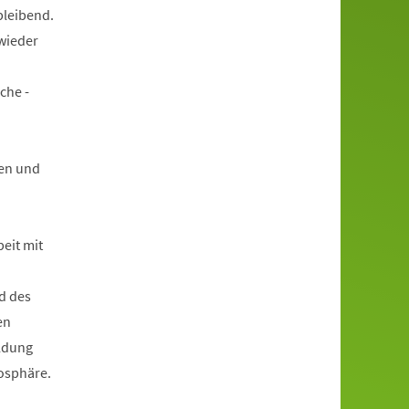
bleibend.
wieder
che -
en und
beit mit
d des
en
ildung
mosphäre.