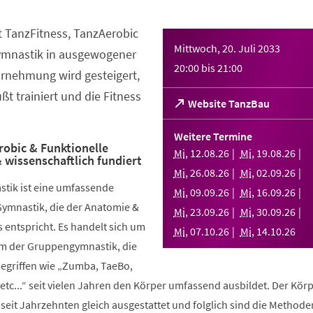
t TanzFitness, TanzAerobic
Mittwoch, 20. Juli 2033
ymnastik in ausgewogener
20:00
bis
21:00
rnehmung wird gesteigert,
t trainiert und die Fitness
(Öffnet
Website TanzBau
in
einem
Weitere Termine
neuen
robic & Funktionelle
Mi
,
12
.
08
.
26
Mi
,
19
.
08
.
26
 wissenschaftlich fundiert
Tab)
Mi
,
26
.
08
.
26
Mi
,
02
.
09
.
26
stik ist eine umfassende
Mi
,
09
.
09
.
26
Mi
,
16
.
09
.
26
Gymnastik, die der Anatomie &
Mi
,
23
.
09
.
26
Mi
,
30
.
09
.
26
 entspricht. Es handelt sich um
Mi
,
07
.
10
.
26
Mi
,
14
.
10
.
26
rm der Gruppengymnastik, die
griffen wie „Zumba, TaeBo,
etc...“ seit vielen Jahren den Körper umfassend ausbildet. Der Körp
seit Jahrzehnten gleich ausgestattet und folglich sind die Methode