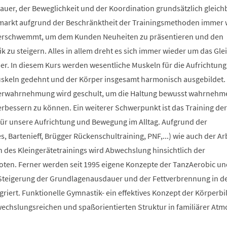
auer, der Beweglichkeit und der Koordination grundsätzlich gleich
smarkt aufgrund der Beschränktheit der Trainingsmethoden immer 
berschwemmt, um dem Kunden Neuheiten zu präsentieren und den
 zu steigern. Alles in allem dreht es sich immer wieder um das Glei
r. In diesem Kurs werden wesentliche Muskeln für die Aufrichtung
Muskeln gedehnt und der Körper insgesamt harmonisch ausgebildet.
erwahrnehmung wird geschult, um die Haltung bewusst wahrnehm
verbessern zu können. Ein weiterer Schwerpunkt ist das Training der
 für unsere Aufrichtung und Bewegung im Alltag. Aufgrund der
s, Bartenieff, Brügger Rückenschultraining, PNF,...) wie auch der Ar
des Kleingerätetrainings wird Abwechslung hinsichtlich der
en. Ferner werden seit 1995 eigene Konzepte der TanzAerobic un
Steigerung der Grundlagenausdauer und der Fettverbrennung in d
griert. Funktionelle Gymnastik- ein effektives Konzept der Körperb
bwechslungsreichen und spaßorientierten Struktur in familiärer At