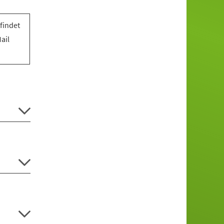
findet
ail