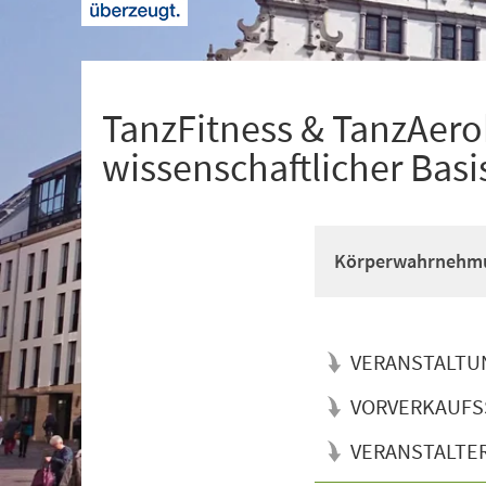
+
1
TanzFitness & TanzAerob
wissenschaftlicher Basi
Körperwahrnehmun
VERANSTALTU
VORVERKAUFS
VERANSTALTE