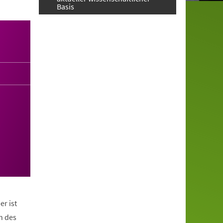
Basis
er ist
n des