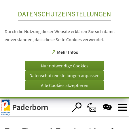
Inhalt anspringen
DATENSCHUTZEINSTELLUNGEN
Durch die Nutzung dieser Website erklären Sie sich damit
einverstanden, dass diese Seite Cookies verwendet.
(Öffnet
Mehr Infos
in
einem
Nur notwendige Cookies
neuen
Tab)
Datenschutzeinstellungen anpassen
Alle Cookies akzeptieren
Visuelle
Paderborn
Assistenzsoftware
öffnen.