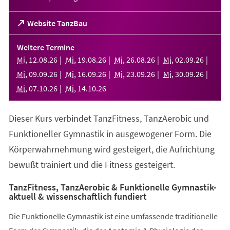
(Öffnet
Website TanzBau
in
einem
Weitere Termine
neuen
Mi
,
12
.
08
.
26
Mi
,
19
.
08
.
26
Mi
,
26
.
08
.
26
Mi
,
02
.
09
.
26
Tab)
Mi
,
09
.
09
.
26
Mi
,
16
.
09
.
26
Mi
,
23
.
09
.
26
Mi
,
30
.
09
.
26
Mi
,
07
.
10
.
26
Mi
,
14
.
10
.
26
Dieser Kurs verbindet TanzFitness, TanzAerobic und
Funktioneller Gymnastik in ausgewogener Form. Die
Körperwahrnehmung wird gesteigert, die Aufrichtung
bewußt trainiert und die Fitness gesteigert.
TanzFitness, TanzAerobic & Funktionelle Gymnastik-
aktuell & wissenschaftlich fundiert
Die Funktionelle Gymnastik ist eine umfassende traditionelle