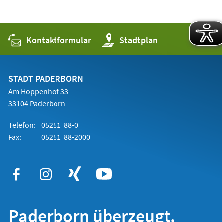
Kontaktformular
(Öffnet
Stadtplan
in
einem
neuen
Tab)
STADT PADERBORN
Am Hoppenhof 33
33104 Paderborn
Telefon:
05251 88-0
Fax:
05251 88-2000
Paderborn überzeugt.