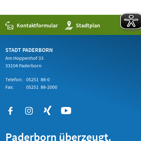
Kontaktformular
(Öffnet
Stadtplan
in
einem
neuen
Tab)
STADT PADERBORN
Am Hoppenhof 33
33104 Paderborn
Telefon:
05251 88-0
Fax:
05251 88-2000
Paderborn überzeugt.