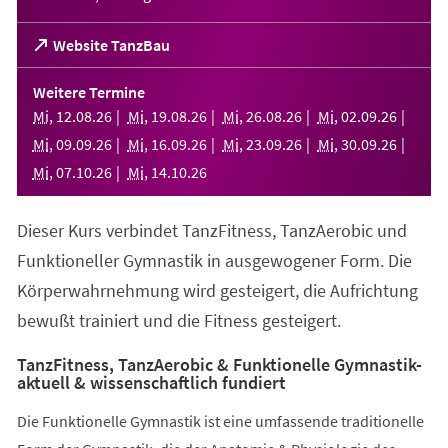
(Öffnet
Website TanzBau
in
einem
Weitere Termine
neuen
Mi
,
12
.
08
.
26
Mi
,
19
.
08
.
26
Mi
,
26
.
08
.
26
Mi
,
02
.
09
.
26
Tab)
Mi
,
09
.
09
.
26
Mi
,
16
.
09
.
26
Mi
,
23
.
09
.
26
Mi
,
30
.
09
.
26
Mi
,
07
.
10
.
26
Mi
,
14
.
10
.
26
Dieser Kurs verbindet TanzFitness, TanzAerobic und
Funktioneller Gymnastik in ausgewogener Form. Die
Körperwahrnehmung wird gesteigert, die Aufrichtung
bewußt trainiert und die Fitness gesteigert.
TanzFitness, TanzAerobic & Funktionelle Gymnastik-
aktuell & wissenschaftlich fundiert
Die Funktionelle Gymnastik ist eine umfassende traditionelle