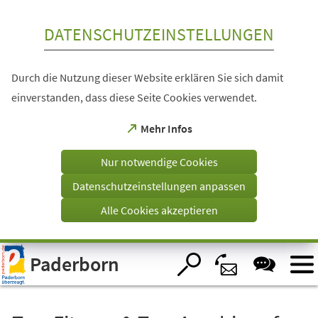
Inhalt anspringen
DATENSCHUTZEINSTELLUNGEN
Durch die Nutzung dieser Website erklären Sie sich damit
einverstanden, dass diese Seite Cookies verwendet.
(Öffnet
Mehr Infos
in
einem
Nur notwendige Cookies
neuen
Tab)
Datenschutzeinstellungen anpassen
Alle Cookies akzeptieren
Visuelle
Paderborn
Assistenzsoftware
öffnen.