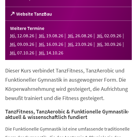
(Öffnet
Website TanzBau
in
einem
Weitere Termine
neuen
Mi
,
12
.
08
.
26
Mi
,
19
.
08
.
26
Mi
,
26
.
08
.
26
Mi
,
02
.
09
.
26
Tab)
Mi
,
09
.
09
.
26
Mi
,
16
.
09
.
26
Mi
,
23
.
09
.
26
Mi
,
30
.
09
.
26
Mi
,
07
.
10
.
26
Mi
,
14
.
10
.
26
Dieser Kurs verbindet TanzFitness, TanzAerobic und
Funktioneller Gymnastik in ausgewogener Form. Die
Körperwahrnehmung wird gesteigert, die Aufrichtung
bewußt trainiert und die Fitness gesteigert.
TanzFitness, TanzAerobic & Funktionelle Gymnastik-
aktuell & wissenschaftlich fundiert
Die Funktionelle Gymnastik ist eine umfassende traditionelle