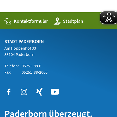
Kontaktformular
(Öffnet
Stadtplan
in
einem
neuen
Tab)
STADT PADERBORN
Am Hoppenhof 33
33104 Paderborn
Telefon:
05251 88-0
Fax:
05251 88-2000
Paderborn überzeugt.