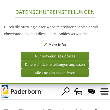
Inhalt anspringen
DATENSCHUTZEINSTELLUNGEN
Durch die Nutzung dieser Website erklären Sie sich damit
einverstanden, dass diese Seite Cookies verwendet.
(Öffnet
Mehr Infos
in
einem
Nur notwendige Cookies
neuen
Tab)
Datenschutzeinstellungen anpassen
Alle Cookies akzeptieren
Visuelle
Paderborn
Assistenzsoftware
öffnen.