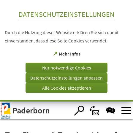
Inhalt anspringen
DATENSCHUTZEINSTELLUNGEN
Durch die Nutzung dieser Website erklären Sie sich damit
einverstanden, dass diese Seite Cookies verwendet.
(Öffnet
Mehr Infos
in
einem
Nur notwendige Cookies
neuen
Tab)
Datenschutzeinstellungen anpassen
Alle Cookies akzeptieren
Visuelle
Paderborn
Assistenzsoftware
öffnen.