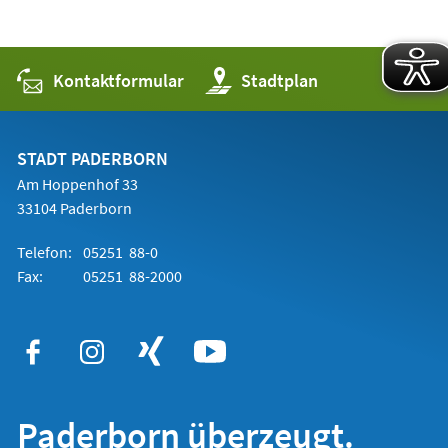
Kontaktformular
(Öffnet
Stadtplan
in
einem
neuen
Tab)
STADT PADERBORN
Am Hoppenhof 33
33104 Paderborn
Telefon:
05251 88-0
Fax:
05251 88-2000
Paderborn überzeugt.