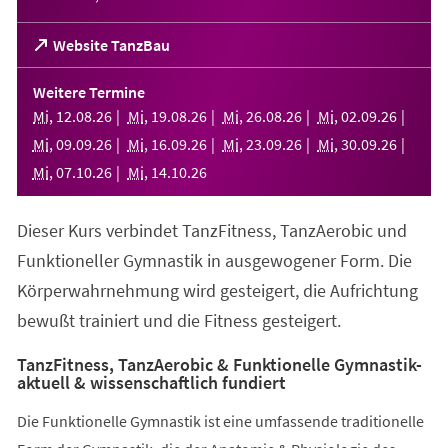
(Öffnet
Website TanzBau
in
einem
Weitere Termine
neuen
Mi
,
12
.
08
.
26
Mi
,
19
.
08
.
26
Mi
,
26
.
08
.
26
Mi
,
02
.
09
.
26
Tab)
Mi
,
09
.
09
.
26
Mi
,
16
.
09
.
26
Mi
,
23
.
09
.
26
Mi
,
30
.
09
.
26
Mi
,
07
.
10
.
26
Mi
,
14
.
10
.
26
Dieser Kurs verbindet TanzFitness, TanzAerobic und
Funktioneller Gymnastik in ausgewogener Form. Die
Körperwahrnehmung wird gesteigert, die Aufrichtung
bewußt trainiert und die Fitness gesteigert.
TanzFitness, TanzAerobic & Funktionelle Gymnastik-
aktuell & wissenschaftlich fundiert
Die Funktionelle Gymnastik ist eine umfassende traditionelle