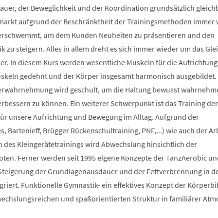
auer, der Beweglichkeit und der Koordination grundsätzlich gleich
smarkt aufgrund der Beschränktheit der Trainingsmethoden immer 
berschwemmt, um dem Kunden Neuheiten zu präsentieren und den
 zu steigern. Alles in allem dreht es sich immer wieder um das Glei
r. In diesem Kurs werden wesentliche Muskeln für die Aufrichtung
Muskeln gedehnt und der Körper insgesamt harmonisch ausgebildet.
erwahrnehmung wird geschult, um die Haltung bewusst wahrnehm
verbessern zu können. Ein weiterer Schwerpunkt ist das Training der
 für unsere Aufrichtung und Bewegung im Alltag. Aufgrund der
s, Bartenieff, Brügger Rückenschultraining, PNF,...) wie auch der Ar
des Kleingerätetrainings wird Abwechslung hinsichtlich der
en. Ferner werden seit 1995 eigene Konzepte der TanzAerobic un
Steigerung der Grundlagenausdauer und der Fettverbrennung in d
griert. Funktionelle Gymnastik- ein effektives Konzept der Körperb
bwechslungsreichen und spaßorientierten Struktur in familiärer At