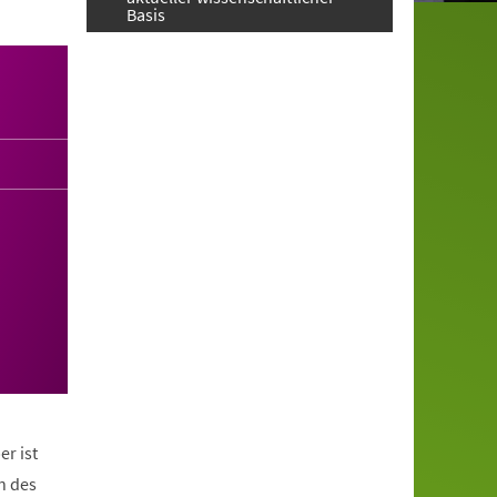
Basis
er ist
n des