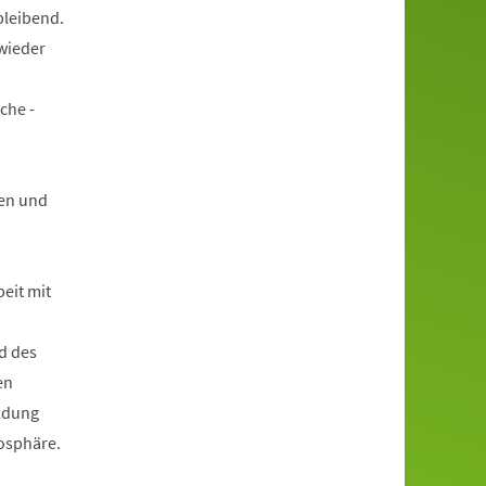
bleibend.
wieder
che -
en und
beit mit
d des
en
ildung
mosphäre.