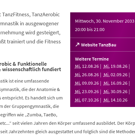
t TanzFitness, TanzAerobic
Mittwoch, 30. November 2033
ymnastik in ausgewogener
20:00
bis
21:00
rnehmung wird gesteigert,
t trainiert und die Fitness
(Öffnet
Website TanzBau
in
einem
Weitere Termine
neuen
robic & Funktionelle
Mi
,
12
.
08
.
26
Mi
,
19
.
08
.
26
 wissenschaftlich fundiert
Tab)
Mi
,
26
.
08
.
26
Mi
,
02
.
09
.
26
stik ist eine umfassende
Mi
,
09
.
09
.
26
Mi
,
16
.
09
.
26
Gymnastik, die der Anatomie &
Mi
,
23
.
09
.
26
Mi
,
30
.
09
.
26
 entspricht. Es handelt sich um
Mi
,
07
.
10
.
26
Mi
,
14
.
10
.
26
rm der Gruppengymnastik, die
griffen wie „Zumba, TaeBo,
etc...“ seit vielen Jahren den Körper umfassend ausbildet. Der Körp
seit Jahrzehnten gleich ausgestattet und folglich sind die Methode