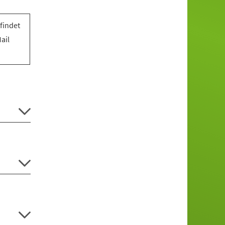
findet
ail