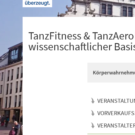
+
1
TanzFitness & TanzAerob
wissenschaftlicher Basi
Körperwahrnehmun
VERANSTALTU
VORVERKAUFS
VERANSTALTE