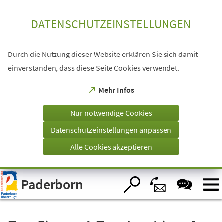
Inhalt anspringen
DATENSCHUTZEINSTELLUNGEN
Durch die Nutzung dieser Website erklären Sie sich damit
einverstanden, dass diese Seite Cookies verwendet.
(Öffnet
Mehr Infos
in
einem
Nur notwendige Cookies
neuen
Tab)
Datenschutzeinstellungen anpassen
Alle Cookies akzeptieren
Visuelle
Paderborn
Assistenzsoftware
öffnen.