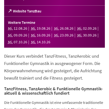
(Öffnet
Website TanzBau
in
einem
Weitere Termine
neuen
Mi
,
12
.
08
.
26
Mi
,
19
.
08
.
26
Mi
,
26
.
08
.
26
Mi
,
02
.
09
.
26
Tab)
Mi
,
09
.
09
.
26
Mi
,
16
.
09
.
26
Mi
,
23
.
09
.
26
Mi
,
30
.
09
.
26
Mi
,
07
.
10
.
26
Mi
,
14
.
10
.
26
Dieser Kurs verbindet TanzFitness, TanzAerobic und
Funktioneller Gymnastik in ausgewogener Form. Die
Körperwahrnehmung wird gesteigert, die Aufrichtung
bewußt trainiert und die Fitness gesteigert.
TanzFitness, TanzAerobic & Funktionelle Gymnastik-
aktuell & wissenschaftlich fundiert
Die Funktionelle Gymnastik ist eine umfassende traditionelle