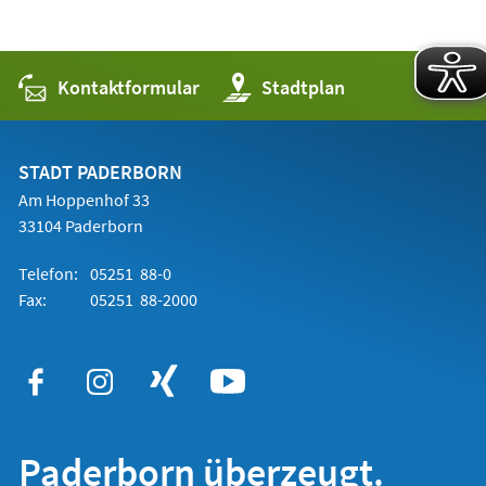
Kontaktformular
(Öffnet
Stadtplan
in
einem
neuen
Tab)
STADT PADERBORN
Am Hoppenhof 33
33104 Paderborn
Telefon:
05251 88-0
Fax:
05251 88-2000
Paderborn überzeugt.