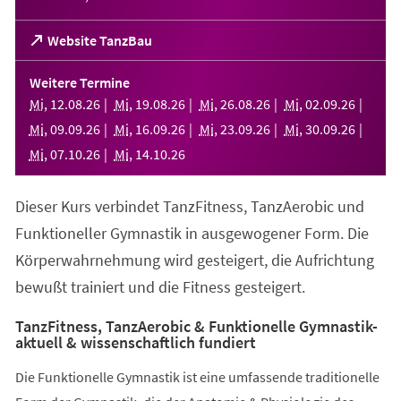
(Öffnet
Website TanzBau
in
einem
Weitere Termine
neuen
Mi
,
12
.
08
.
26
Mi
,
19
.
08
.
26
Mi
,
26
.
08
.
26
Mi
,
02
.
09
.
26
Tab)
Mi
,
09
.
09
.
26
Mi
,
16
.
09
.
26
Mi
,
23
.
09
.
26
Mi
,
30
.
09
.
26
Mi
,
07
.
10
.
26
Mi
,
14
.
10
.
26
Dieser Kurs verbindet TanzFitness, TanzAerobic und
Funktioneller Gymnastik in ausgewogener Form. Die
Körperwahrnehmung wird gesteigert, die Aufrichtung
bewußt trainiert und die Fitness gesteigert.
TanzFitness, TanzAerobic & Funktionelle Gymnastik-
aktuell & wissenschaftlich fundiert
Die Funktionelle Gymnastik ist eine umfassende traditionelle