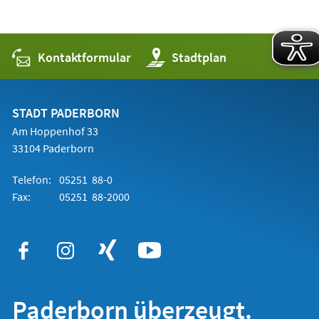
Kontaktformular
(Öffnet
Stadtplan
in
einem
neuen
Tab)
STADT PADERBORN
Am Hoppenhof 33
33104 Paderborn
Telefon:
05251 88-0
Fax:
05251 88-2000
Paderborn überzeugt.