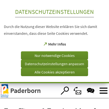
Inhalt anspringen
DATENSCHUTZEINSTELLUNGEN
Durch die Nutzung dieser Website erklären Sie sich damit
einverstanden, dass diese Seite Cookies verwendet.
(Öffnet
Mehr Infos
in
einem
Nur notwendige Cookies
neuen
Tab)
Datenschutzeinstellungen anpassen
Alle Cookies akzeptieren
Visuelle
Paderborn
Assistenzsoftware
öffnen.