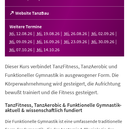
(Öffnet
Website TanzBau
in
einem
Weitere Termine
neuen
Mi
,
12
.
08
.
26
Mi
,
19
.
08
.
26
Mi
,
26
.
08
.
26
Mi
,
02
.
09
.
26
Tab)
Mi
,
09
.
09
.
26
Mi
,
16
.
09
.
26
Mi
,
23
.
09
.
26
Mi
,
30
.
09
.
26
Mi
,
07
.
10
.
26
Mi
,
14
.
10
.
26
Dieser Kurs verbindet TanzFitness, TanzAerobic und
Funktioneller Gymnastik in ausgewogener Form. Die
Körperwahrnehmung wird gesteigert, die Aufrichtung
bewußt trainiert und die Fitness gesteigert.
TanzFitness, TanzAerobic & Funktionelle Gymnastik-
aktuell & wissenschaftlich fundiert
Die Funktionelle Gymnastik ist eine umfassende traditionelle