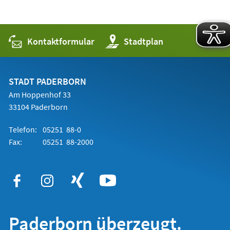
Kontaktformular
(Öffnet
Stadtplan
in
einem
neuen
Tab)
STADT PADERBORN
Am Hoppenhof 33
33104 Paderborn
Telefon:
05251 88-0
Fax:
05251 88-2000
Paderborn überzeugt.