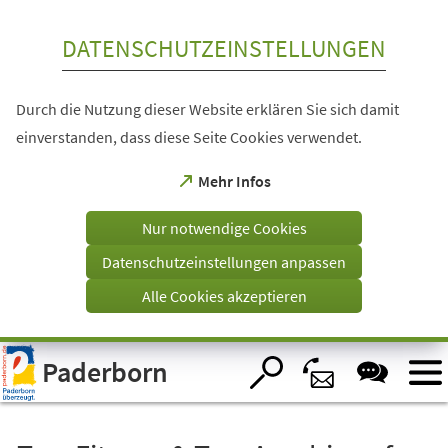
Inhalt anspringen
DATENSCHUTZEINSTELLUNGEN
Durch die Nutzung dieser Website erklären Sie sich damit
einverstanden, dass diese Seite Cookies verwendet.
(Öffnet
Mehr Infos
in
einem
Nur notwendige Cookies
neuen
Tab)
Datenschutzeinstellungen anpassen
Alle Cookies akzeptieren
Visuelle
Paderborn
Assistenzsoftware
öffnen.