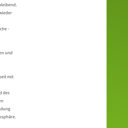
bleibend.
wieder
che -
en und
beit mit
d des
en
ildung
mosphäre.