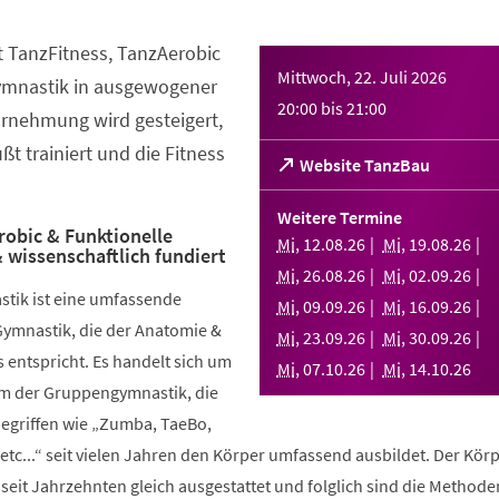
t TanzFitness, TanzAerobic
Mittwoch, 22. Juli 2026
ymnastik in ausgewogener
20:00
bis
21:00
rnehmung wird gesteigert,
t trainiert und die Fitness
(Öffnet
Website TanzBau
in
einem
Weitere Termine
neuen
robic & Funktionelle
Mi
,
12
.
08
.
26
Mi
,
19
.
08
.
26
 wissenschaftlich fundiert
Tab)
Mi
,
26
.
08
.
26
Mi
,
02
.
09
.
26
stik ist eine umfassende
Mi
,
09
.
09
.
26
Mi
,
16
.
09
.
26
Gymnastik, die der Anatomie &
Mi
,
23
.
09
.
26
Mi
,
30
.
09
.
26
 entspricht. Es handelt sich um
Mi
,
07
.
10
.
26
Mi
,
14
.
10
.
26
rm der Gruppengymnastik, die
griffen wie „Zumba, TaeBo,
etc...“ seit vielen Jahren den Körper umfassend ausbildet. Der Körp
seit Jahrzehnten gleich ausgestattet und folglich sind die Methode