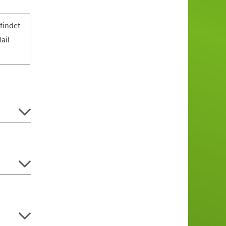
findet
ail