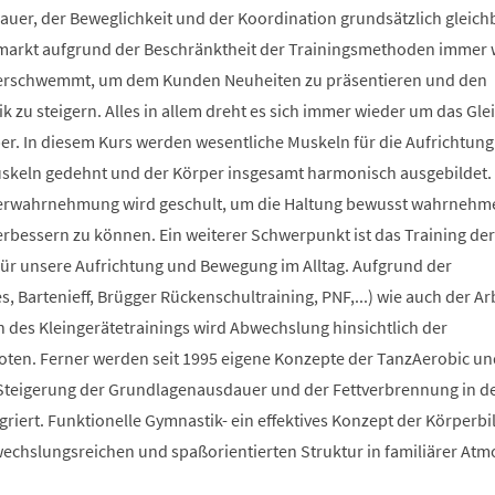
auer, der Beweglichkeit und der Koordination grundsätzlich gleich
smarkt aufgrund der Beschränktheit der Trainingsmethoden immer 
berschwemmt, um dem Kunden Neuheiten zu präsentieren und den
 zu steigern. Alles in allem dreht es sich immer wieder um das Glei
r. In diesem Kurs werden wesentliche Muskeln für die Aufrichtung
Muskeln gedehnt und der Körper insgesamt harmonisch ausgebildet.
erwahrnehmung wird geschult, um die Haltung bewusst wahrnehm
verbessern zu können. Ein weiterer Schwerpunkt ist das Training der
 für unsere Aufrichtung und Bewegung im Alltag. Aufgrund der
s, Bartenieff, Brügger Rückenschultraining, PNF,...) wie auch der Ar
des Kleingerätetrainings wird Abwechslung hinsichtlich der
en. Ferner werden seit 1995 eigene Konzepte der TanzAerobic un
Steigerung der Grundlagenausdauer und der Fettverbrennung in d
griert. Funktionelle Gymnastik- ein effektives Konzept der Körperb
bwechslungsreichen und spaßorientierten Struktur in familiärer At