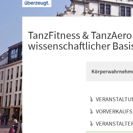
+
1
TanzFitness & TanzAerob
wissenschaftlicher Basi
Körperwahrnehmun
VERANSTALTU
VORVERKAUFS
VERANSTALTE