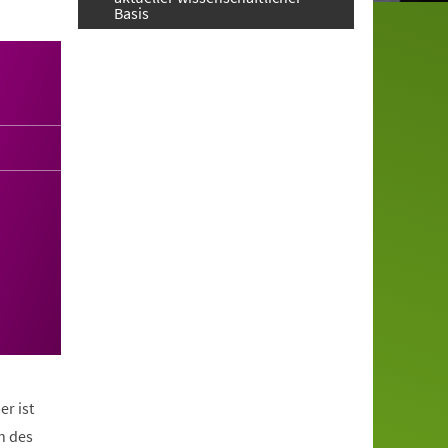
Basis
er ist
n des