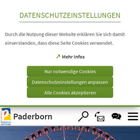
Inhalt anspringen
DATENSCHUTZEINSTELLUNGEN
Durch die Nutzung dieser Website erklären Sie sich damit
einverstanden, dass diese Seite Cookies verwendet.
(Öffnet
Mehr Infos
in
einem
Nur notwendige Cookies
neuen
Tab)
Datenschutzeinstellungen anpassen
Alle Cookies akzeptieren
Visuelle
Paderborn
Assistenzsoftware
öffnen.