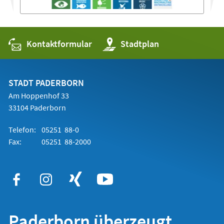
Kontaktformular
(Öffnet
Stadtplan
in
einem
neuen
Tab)
STADT PADERBORN
Am Hoppenhof 33
33104 Paderborn
Telefon:
05251 88-0
Fax:
05251 88-2000
Paderborn überzeugt.