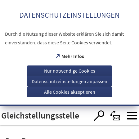
Inhalt anspringen
DATENSCHUTZEINSTELLUNGEN
Durch die Nutzung dieser Website erklären Sie sich damit
einverstanden, dass diese Seite Cookies verwendet.
(Öffnet
Mehr Infos
in
einem
Nur notwendige Cookies
neuen
Tab)
Datenschutzeinstellungen anpassen
Alle Cookies akzeptieren
Visuelle
Gleichstellungsstelle
Assistenzsoftware
öffnen.