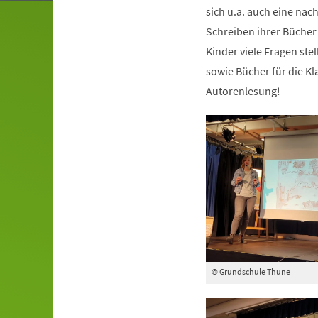
neuen
sich u.a. auch eine nac
Tab)
Schreiben ihrer Bücher 
Kinder viele Fragen st
sowie Bücher für die Kl
Autorenlesung!
© Grundschule Thune