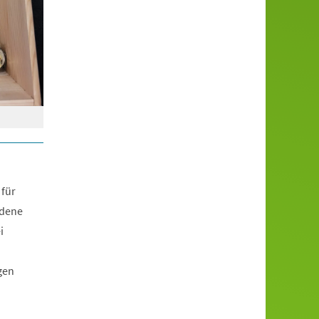
 für
edene
i
gen