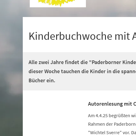
+
1
Kinderbuchwoche mit 
Alle zwei Jahre findet die "Paderborner Kind
dieser Woche tauchen die Kinder in die span
Bücher ein.
Autorenlesung mit 
(Öffnet
Am 4.4.25 begrüßten wi
in
Rahmen der Paderborner
einem
"Wichtel Sverre" vor. D